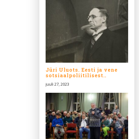
Jüri Uluots. Eesti ja vene
sotsiaalpoliitilisest..
juuli 27, 2023