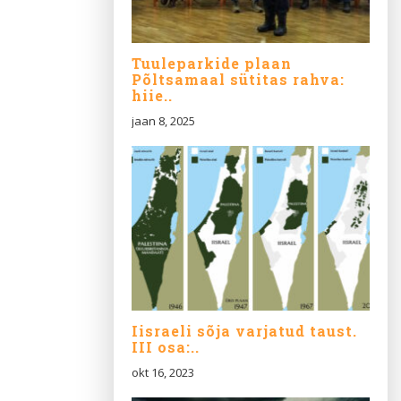
Tuuleparkide plaan
Põltsamaal sütitas rahva:
hiie..
jaan 8, 2025
Iisraeli sõja varjatud taust.
III osa:..
okt 16, 2023