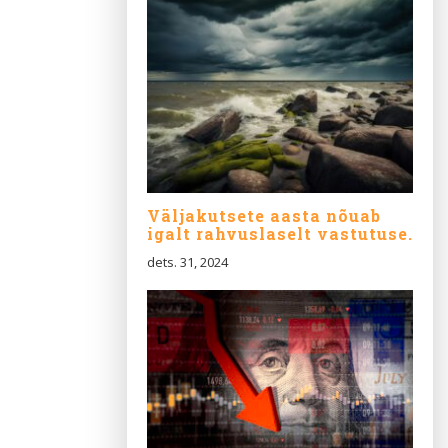
Väljakutsete aasta nõuab
igalt rahvuslaselt vastutuse..
dets. 31, 2024