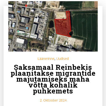
,
Läänerinne
Uudised
Saksamaal Reinbekis
plaanitakse migrantide
majutamiseks maha
võtta kohalik
puhkemets
2. Oktoober 2024