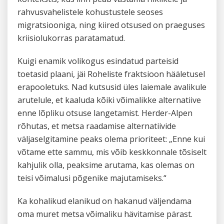
rahvusvahelistele kohustustele seoses
migratsiooniga, ning kiired otsused on praeguses
kriisiolukorras paratamatud.
Kuigi enamik volikogus esindatud parteisid
toetasid plaani, jäi Roheliste fraktsioon hääletusel
erapooletuks. Nad kutsusid üles laiemale avalikule
arutelule, et kaaluda kõiki võimalikke alternatiive
enne lõpliku otsuse langetamist. Herder-Alpen
rõhutas, et metsa raadamise alternatiivide
väljaselgitamine peaks olema prioriteet: „Enne kui
võtame ette sammu, mis võib keskkonnale tõsiselt
kahjulik olla, peaksime arutama, kas olemas on
teisi võimalusi põgenike majutamiseks.“
Ka kohalikud elanikud on hakanud väljendama
oma muret metsa võimaliku hävitamise pärast.