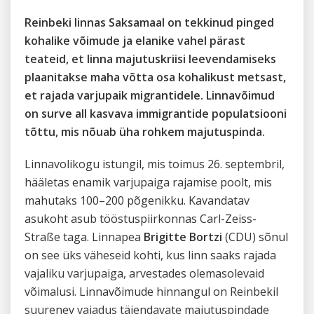
Reinbeki linnas Saksamaal on tekkinud pinged
kohalike võimude ja elanike vahel pärast
teateid, et linna majutuskriisi leevendamiseks
plaanitakse maha võtta osa kohalikust metsast,
et rajada varjupaik migrantidele. Linnavõimud
on surve all kasvava immigrantide populatsiooni
tõttu, mis nõuab üha rohkem majutuspinda.
Linnavolikogu istungil, mis toimus 26. septembril,
hääletas enamik varjupaiga rajamise poolt, mis
mahutaks 100–200 põgenikku. Kavandatav
asukoht asub tööstuspiirkonnas Carl-Zeiss-
Straße taga. Linnapea
Brigitte Bortzi
(CDU) sõnul
on see üks väheseid kohti, kus linn saaks rajada
vajaliku varjupaiga, arvestades olemasolevaid
võimalusi. Linnavõimude hinnangul on Reinbekil
suurenev vajadus täiendavate majutuspindade