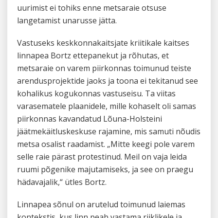
uurimist ei tohiks enne metsaraie otsuse
langetamist unarusse jätta.
Vastuseks keskkonnakaitsjate kriitikale kaitses
linnapea Bortz ettepanekut ja rõhutas, et
metsaraie on varem piirkonnas toimunud teiste
arendusprojektide jaoks ja toona ei tekitanud see
kohalikus kogukonnas vastuseisu. Ta viitas
varasematele plaanidele, mille kohaselt oli samas
piirkonnas kavandatud Lõuna-Holsteini
jäätmekäitluskeskuse rajamine, mis samuti nõudis
metsa osalist raadamist. „Mitte keegi pole varem
selle raie pärast protestinud. Meil on vaja leida
ruumi põgenike majutamiseks, ja see on praegu
hädavajalik,“ ütles Bortz.
Linnapea sõnul on arutelud toimunud laiemas
kontekstis, kus linn peab vastama riiklikele ja