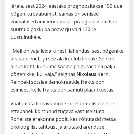
järele, sest 2024. aastaks prognoositakse 150 uue
põgeniku saabumist, samas on senised
võimalused ammendumas – praeguseks on linn
suutnud pakkuda peavarju vaid 130-le
uustulnukale.
„Meil on vaja leida kiiresti lahendus, sest põgenike
arv suureneb, ja see ala kuulub linnale. See on
ainus koht, kuhu me saame paigutada nii palju
põgenikke, kui vaja,“ selgitas
Nikolaus Kern
,
Reinbeki sotsiaaldemokraatide fraktsiooni
esimees, kelle fraktsioon samuti plaani toetas.
Vaatamata linnavõimude kiireloomulisusele on
ettepanek kohtunud tugeva vastuseisuga
Roheliste erakonna poolt, kes rõhutasid metsa
ökoloogilist tähtsust ja arutasid arenduse