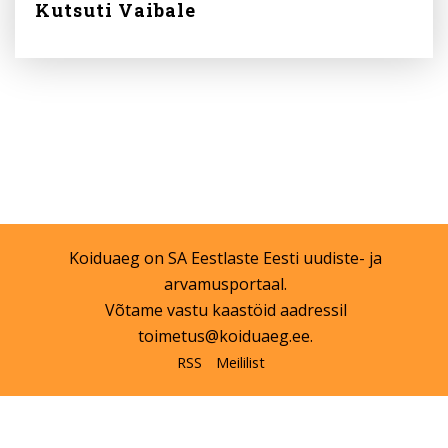
Kutsuti Vaibale
Koiduaeg on
SA Eestlaste Eesti
uudiste- ja
arvamusportaal.
Võtame vastu kaastöid aadressil
toimetus@koiduaeg.ee
.
RSS
Meililist