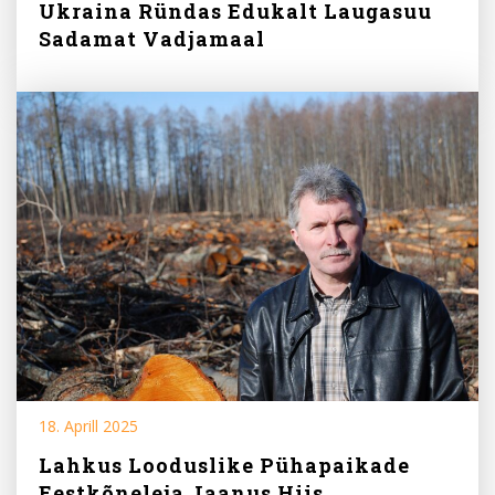
Ukraina Ründas Edukalt Laugasuu
Sadamat Vadjamaal
18. Aprill 2025
Lahkus Looduslike Pühapaikade
Eestkõneleja Jaanus Hiis