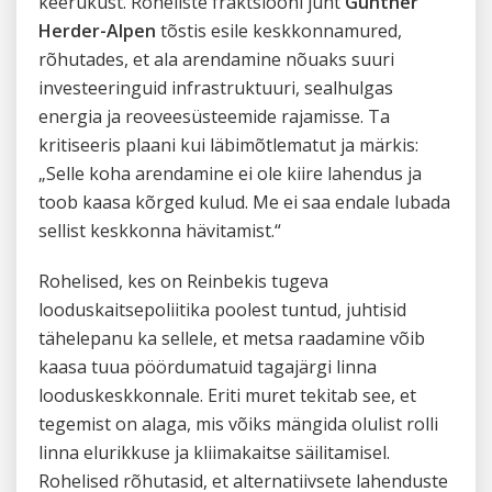
keerukust. Roheliste fraktsiooni juht
Günther
Herder-Alpen
tõstis esile keskkonnamured,
rõhutades, et ala arendamine nõuaks suuri
investeeringuid infrastruktuuri, sealhulgas
energia ja reoveesüsteemide rajamisse. Ta
kritiseeris plaani kui läbimõtlematut ja märkis:
„Selle koha arendamine ei ole kiire lahendus ja
toob kaasa kõrged kulud. Me ei saa endale lubada
sellist keskkonna hävitamist.“
Rohelised, kes on Reinbekis tugeva
looduskaitsepoliitika poolest tuntud, juhtisid
tähelepanu ka sellele, et metsa raadamine võib
kaasa tuua pöördumatuid tagajärgi linna
looduskeskkonnale. Eriti muret tekitab see, et
tegemist on alaga, mis võiks mängida olulist rolli
linna elurikkuse ja kliimakaitse säilitamisel.
Rohelised rõhutasid, et alternatiivsete lahenduste