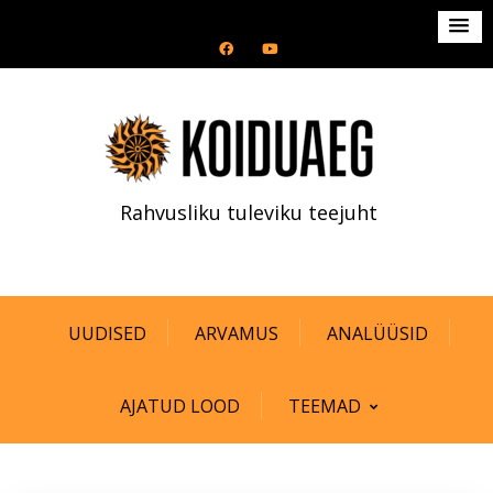
S
k
i
p
t
o
c
Rahvusliku tuleviku teejuht
o
n
t
e
n
UUDISED
ARVAMUS
ANALÜÜSID
t
AJATUD LOOD
TEEMAD