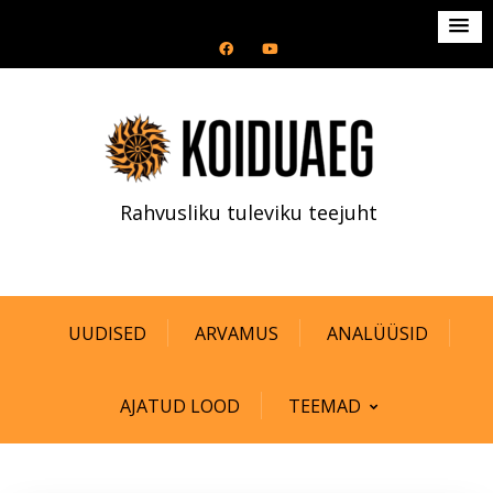
S
k
i
p
t
o
c
Rahvusliku tuleviku teejuht
o
n
t
e
n
UUDISED
ARVAMUS
ANALÜÜSID
t
AJATUD LOOD
TEEMAD