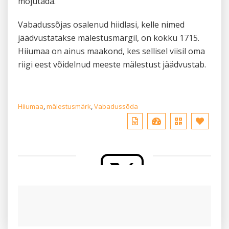
mõjutada.
Vabadussõjas osalenud hiidlasi, kelle nimed
jäädvustatakse mälestusmärgil, on kokku 1715.
Hiiumaa on ainus maakond, kes sellisel viisil oma
riigi eest võidelnud meeste mälestust jäädvustab.
Hiiumaa
,
mälestusmärk
,
Vabadussõda