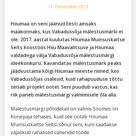
11. Detsember 2023
Hiiumaa on seni jäänud Eesti ainsaks
maakonnaks, kus Vabadussõja mälestusmärki ei
ole. 2017. aastal kuulutas Hiiumaa Muinsuskaitse
Selts koostöös Hiiu Maavalitsuse ja Hiiumaa
valdadega välja Vabadussõja mälestusmärgi
ideekonkursi. Kavandatav mälestusmärk peaks
jäädvustama kõigi Hiiumaa meeste nimed, kes
Vabadussõjas osalesid, kuid rahapuuduse tõttu
seisab projekt ootel. Seni puudub vastus, kas
riik paneb mälestusmärgi valmimisele õla alla.
Mälestusmärgi põhidetail on valmis Soomes Iin
Konepaja tehases, kuid see ootab Hiiumaa
Muinsuskaitse Seltsi sõnul seni, kuni saadakse
vajalikud rahalised vahendid tööde