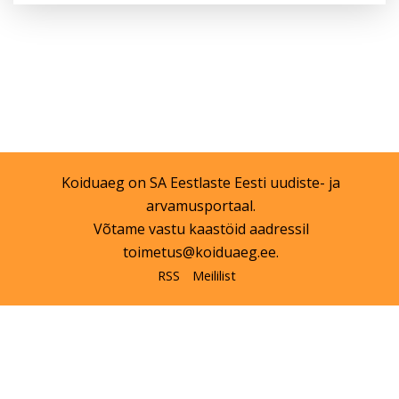
Koiduaeg on
SA Eestlaste Eesti
uudiste- ja
arvamusportaal.
Võtame vastu kaastöid aadressil
toimetus@koiduaeg.ee
.
RSS
Meililist