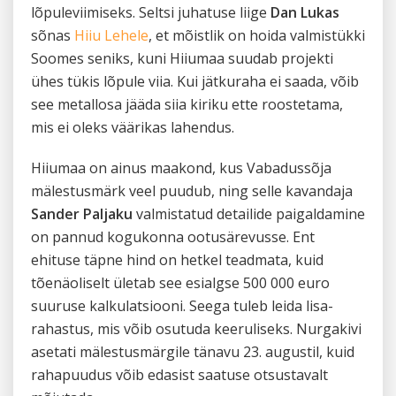
lõpuleviimiseks. Seltsi juhatuse liige
Dan Lukas
sõnas
Hiiu Lehele
, et mõistlik on hoida valmistükki
Soomes seniks, kuni Hiiumaa suudab projekti
ühes tükis lõpule viia. Kui jätkuraha ei saada, võib
see metallosa jääda siia kiriku ette roostetama,
mis ei oleks väärikas lahendus.
Hiiumaa on ainus maakond, kus Vabadussõja
mälestusmärk veel puudub, ning selle kavandaja
Sander Paljaku
valmistatud detailide paigaldamine
on pannud kogukonna ootusärevusse. Ent
ehituse täpne hind on hetkel teadmata, kuid
tõenäoliselt ületab see esialgse 500 000 euro
suuruse kalkulatsiooni. Seega tuleb leida lisa-
rahastus, mis võib osutuda keeruliseks. Nurgakivi
asetati mälestusmärgile tänavu 23. augustil, kuid
rahapuudus võib edasist saatuse otsustavalt