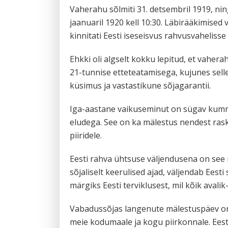
Vaherahu sõlmiti 31. detsembril 1919, ni
jaanuaril 1920 kell 10:30. Läbirääkimised
kinnitati Eesti iseseisvus rahvusvahelisse
Ehkki oli algselt kokku lepitud, et vahera
21-tunnise etteteatamisega, kujunes selles
küsimus ja vastastikune sõjagarantii.
Iga-aastane vaikuseminut on sügav kumma
eludega. See on ka mälestus nendest rask
piiridele.
Eesti rahva ühtsuse väljendusena on see 
sõjaliselt keerulised ajad, väljendab Ees
märgiks Eesti terviklusest, mil kõik avalik
Vabadussõjas langenute mälestuspäev on s
meie kodumaale ja kogu piirkonnale. Ees