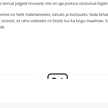
es teinud julgeid otsuseid, mis on aja jooksul osutunud õigek
kamine on hetk mäletamiseks, tänuks ja lootuseks. Seda teha
oovist, et rahu valitseks nii Eestis kui ka kogu maailmas. 3.
le.