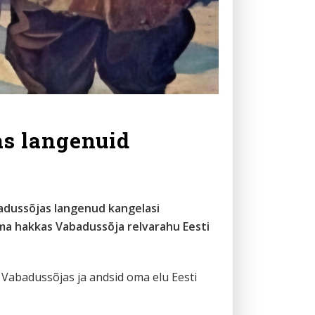
as langenuid
abadussõjas langenud kangelasi
ima hakkas Vabadussõja relvarahu Eesti
id Vabadussõjas ja andsid oma elu Eesti