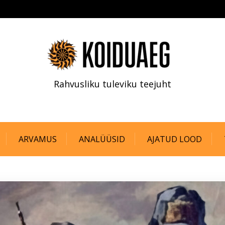
Rahvusliku tuleviku teejuht
ARVAMUS
ANALÜÜSID
AJATUD LOOD