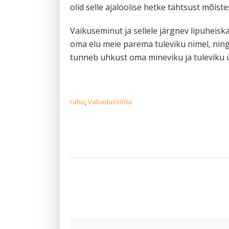
olid selle ajaloolise hetke tähtsust mõist
Vaikuseminut ja sellele järgnev lipuheis
oma elu meie parema tuleviku nimel, ning s
tunneb uhkust oma mineviku ja tuleviku ü
rahu
,
Vabadussõda