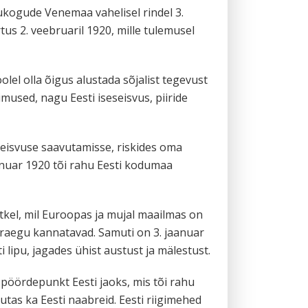
ukogude Venemaa vahelisel rindel 3.
tus 2. veebruaril 1920, mille tulemusel
olel olla õigus alustada sõjalist tegevust
imused, nagu Eesti iseseisvus, piiride
eisvuse saavutamisse, riskides oma
anuar 1920 tõi rahu Eesti kodumaa
tkel, mil Euroopas ja mujal maailmas on
 praegu kannatavad. Samuti on 3. jaanuar
i lipu, jagades ühist austust ja mälestust.
pöördepunkt Eesti jaoks, mis tõi rahu
utas ka Eesti naabreid. Eesti riigimehed