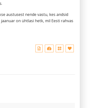
s.
kse austusest nende vastu, kes andsid
 jaanuar on ühtlasi hetk, mil Eesti rahvas