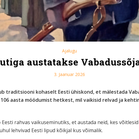
Ajalugu
tiga austatakse Vabadussõj
3. Jaanuar 2026
atub traditsiooni kohaselt Eesti ühiskond, et mälestada V
106 aasta möödumist hetkest, mil vaikisid relvad ja keht
ab Eesti rahvas vaikuseminutiks, et austada neid, kes võitles
ul lehvivad Eesti lipud kõikjal kus võimalik.