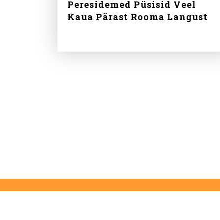
Peresidemed Püsisid Veel
Kaua Pärast Rooma Langust
Koiduaeg on
SA Eestlaste Eesti
uudiste- ja arvamusportaal
Võtame vastu kaastöid aadressil
toimetus@koiduaeg.ee
.