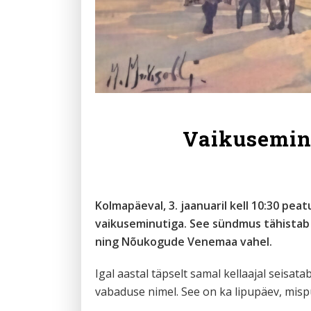
Vaikuseminu
Kolmapäeval, 3. jaanuaril kell 10:30 pe
vaikuseminutiga. See sündmus tähistab 
ning Nõukogude Venemaa vahel.
Igal aastal täpselt samal kellaajal seisat
vabaduse nimel. See on ka lipupäev, mispuh