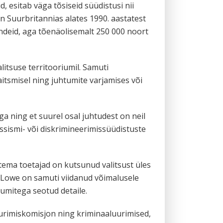
, esitab väga tõsiseid süüdistusi nii
n Suurbritannias alates 1990. aastatest
deid, aga tõenäolisemalt 250 000 noort
itsuse territooriumil. Samuti
aitsmisel ning juhtumite varjamises või
a ning et suurel osal juhtudest on neil
ssismi- või diskrimineerimissüüdistuste
 tema toetajad on kutsunud valitsust üles
 Lowe on samuti viidanud võimalusele
tumitega seotud detaile.
uurimiskomisjon ning kriminaaluurimised,