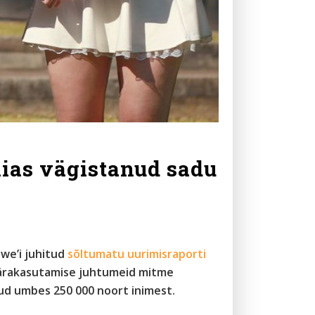
ias vägistanud sadu
we’i juhitud
sõltumatu uurimisraporti
e ärakasutamise juhtumeid mitme
nud umbes 250 000 noort inimest.