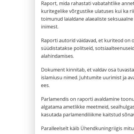
Raport, mida rahastati vabatahtlike anneta
kuritegelike võrgustike ulatuses kui ka r
toimunud laialdane alaealiste seksuaaln
inimest.
Raporti autorid väidavad, et kuriteod on
süüdistatakse politseid, sotsiaalteenusei
alahindamises.
Dokument kinnitab, et valdav osa tuvastat
islamiusu nimed. Juhtumite uurimist ja av
ees.
Parlamendis on raporti avaldamine toonud 
algatama ametlikke meetmeid, sealhulgas
kasutada parlamendiliikme kaitstud sõnav
Paralleelselt käib Ühendkuningriigis mit