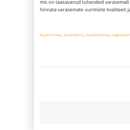
mis on taasavanud tuhandeid varasemalt s
hinnata varasemate uurimiste kvaliteeti j
Rupert Lowe
,
sisseränne
,
Suurbritannia
,
vägistami