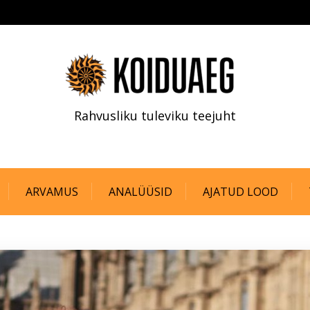
Rahvusliku tuleviku teejuht
ARVAMUS
ANALÜÜSID
AJATUD LOOD