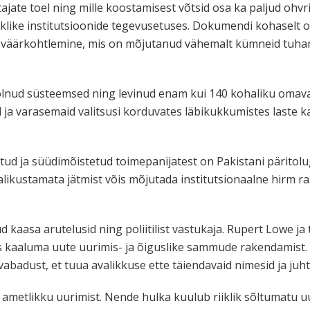
jate toel ning mille koostamisest võtsid osa ka paljud ohvrid
iiklike institutsioonide tegevusetuses. Dokumendi kohaselt o
e väärkohtlemine, mis on mõjutanud vähemalt kümneid tuhan
 olnud süsteemsed ning levinud enam kui 140 kohaliku omaval
d ja varasemaid valitsusi korduvates läbikukkumistes laste k
ud ja süüdimõistetud toimepanijatest on Pakistani päritolug
alikustamata jätmist võis mõjutada institutsionaalne hirm ra
kaasa arutelusid ning poliitilist vastukaja. Rupert Lowe ja
 kaaluma uute uurimis- ja õiguslike sammude rakendamist.
abadust, et tuua avalikkuse ette täiendavaid nimesid ja juh
u ametlikku uurimist. Nende hulka kuulub riiklik sõltumatu 