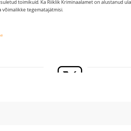
uletud toimikuid. Ka Riiklik Kriminaalamet on alustanud ula
a võimalikke tegematajätmisi.
ne