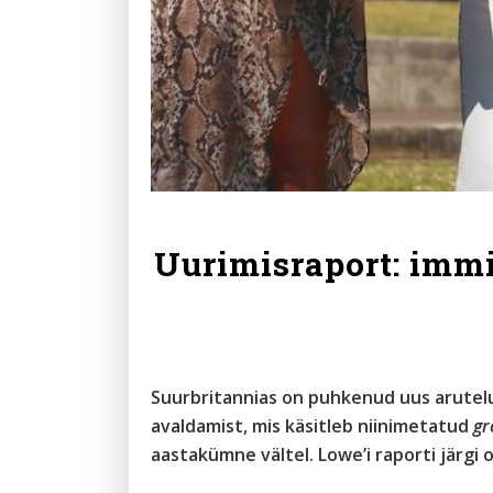
Uurimisraport: imm
Suurbritannias on puhkenud uus arutel
avaldamist, mis käsitleb niinimetatud
gr
aastakümne vältel. Lowe’i raporti järgi