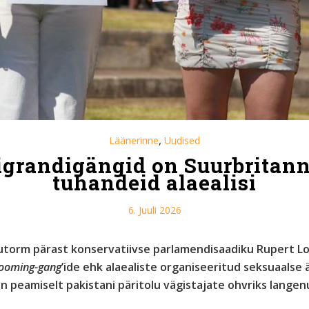
,
Läänerinne
Uudised
igrandigängid on Suurbritann
tuhandeid alaealisi
6. Juuli 2026
utorm pärast konservatiivse parlamendisaadiku Rupert Lo
ooming-gang
’ide ehk alaealiste organiseeritud seksuaals
 on peamiselt pakistani päritolu vägistajate ohvriks lange