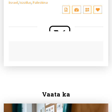
Iisrael
,
küsitlus
,
Palestiina
Vaata ka