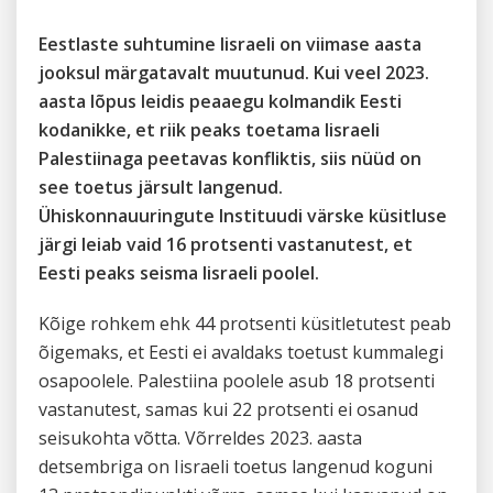
Eestlaste suhtumine Iisraeli on viimase aasta
jooksul märgatavalt muutunud. Kui veel 2023.
aasta lõpus leidis peaaegu kolmandik Eesti
kodanikke, et riik peaks toetama Iisraeli
Palestiinaga peetavas konfliktis, siis nüüd on
see toetus järsult langenud.
Ühiskonnauuringute Instituudi värske küsitluse
järgi leiab vaid 16 protsenti vastanutest, et
Eesti peaks seisma Iisraeli poolel.
Kõige rohkem ehk 44 protsenti küsitletutest peab
õigemaks, et Eesti ei avaldaks toetust kummalegi
osapoolele. Palestiina poolele asub 18 protsenti
vastanutest, samas kui 22 protsenti ei osanud
seisukohta võtta. Võrreldes 2023. aasta
detsembriga on Iisraeli toetus langenud koguni