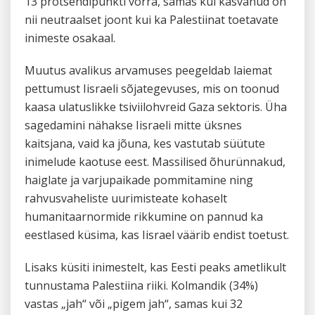
13 protsendipunkti võrra, samas kui kasvanud on
nii neutraalset joont kui ka Palestiinat toetavate
inimeste osakaal.
Muutus avalikus arvamuses peegeldab laiemat
pettumust Iisraeli sõjategevuses, mis on toonud
kaasa ulatuslikke tsiviilohvreid Gaza sektoris. Üha
sagedamini nähakse Iisraeli mitte üksnes
kaitsjana, vaid ka jõuna, kes vastutab süütute
inimelude kaotuse eest. Massilised õhurünnakud,
haiglate ja varjupaikade pommitamine ning
rahvusvaheliste uurimisteate kohaselt
humanitaarnormide rikkumine on pannud ka
eestlased küsima, kas Iisrael väärib endist toetust.
Lisaks küsiti inimestelt, kas Eesti peaks ametlikult
tunnustama Palestiina riiki. Kolmandik (34%)
vastas „jah“ või „pigem jah“, samas kui 32