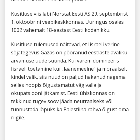
Küsitluse viis läbi Norstat Eesti AS 29. septembrist
1. oktoobrini veebikeskkonnas. Uuringus osales
1002 vähemalt 18-aastast Eesti kodanikku.
Küsitluse tulemused näitavad, et Iisraeli verine
sõjategevus Gazas on pööranud eestlaste avaliku
arvamuse uude suunda. Kui varem domineeris
Iisraeli toetamine kui „läänemeelne“ ja moraalselt
kindel valik, siis nüüd on paljud hakanud nägema
selles hoopis õigustamatut vägivalla ja
okupatsiooni jätkamist. Eesti ühiskonnas on
tekkinud tugev soov jääda neutraalseks või
tunnustada lõpuks ka Palestiina rahva õigust oma
riigile.