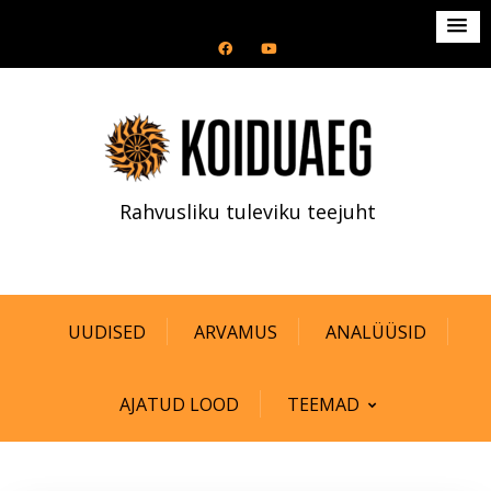
S
k
i
p
t
o
c
Rahvusliku tuleviku teejuht
o
n
t
e
n
UUDISED
ARVAMUS
ANALÜÜSID
t
AJATUD LOOD
TEEMAD