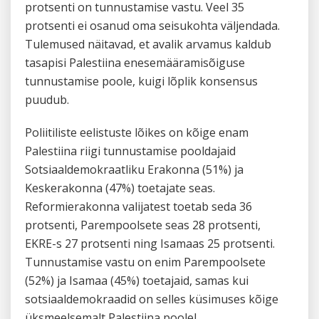
protsenti on tunnustamise vastu. Veel 35
protsenti ei osanud oma seisukohta väljendada.
Tulemused näitavad, et avalik arvamus kaldub
tasapisi Palestiina enesemääramisõiguse
tunnustamise poole, kuigi lõplik konsensus
puudub.
Poliitiliste eelistuste lõikes on kõige enam
Palestiina riigi tunnustamise pooldajaid
Sotsiaaldemokraatliku Erakonna (51%) ja
Keskerakonna (47%) toetajate seas.
Reformierakonna valijatest toetab seda 36
protsenti, Parempoolsete seas 28 protsenti,
EKRE-s 27 protsenti ning Isamaas 25 protsenti.
Tunnustamise vastu on enim Parempoolsete
(52%) ja Isamaa (45%) toetajaid, samas kui
sotsiaaldemokraadid on selles küsimuses kõige
üksmeelsemalt Palestiina poolel.