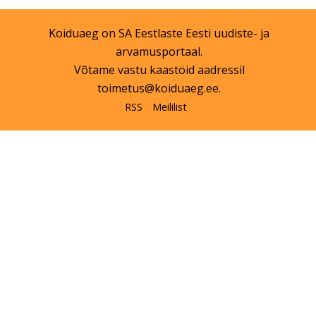
Koiduaeg on
SA Eestlaste Eesti
uudiste- ja
arvamusportaal.
Võtame vastu kaastöid aadressil
toimetus@koiduaeg.ee
.
RSS
Meililist