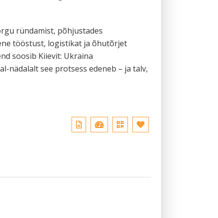
õrgu ründamist, põhjustades
e tööstust, logistikat ja õhutõrjet
nd soosib Kiievit: Ukraina
-nädalalt see protsess edeneb – ja talv,