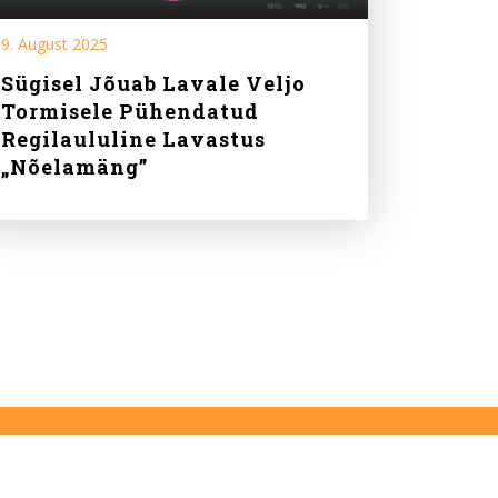
9. August 2025
Sügisel Jõuab Lavale Veljo
Tormisele Pühendatud
Regilaululine Lavastus
„Nõelamäng”
RSS
Meililist