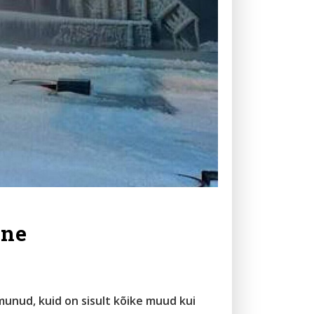
ane
munud, kuid on sisult kõike muud kui