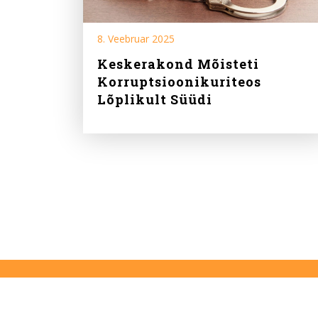
8. Veebruar 2025
Keskerakond Mõisteti
Korruptsioonikuriteos
Lõplikult Süüdi
Koiduaeg on
SA Eestlaste Eesti
uudiste- ja arvamusportaal
Võtame vastu kaastöid aadressil
toimetus@koiduaeg.ee
.