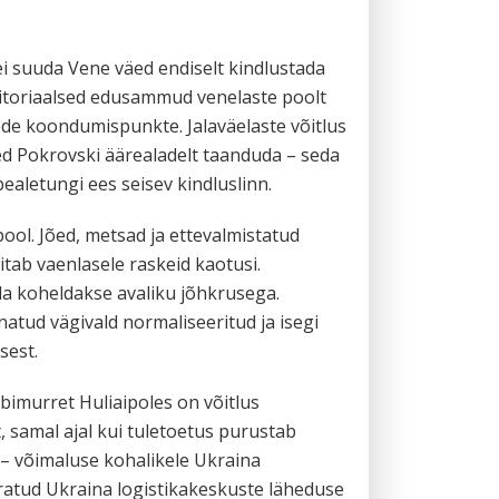
i suuda Vene väed endiselt kindlustada
ritoriaalsed edusammud venelaste poolt
ede koondumispunkte. Jalaväelaste võitlus
sed Pokrovski äärealadelt taanduda – seda
ealetungi ees seisev kindluslinn.
ool. Jõed, metsad ja ettevalmistatud
itab vaenlasele raskeid kaotusi.
da koheldakse avaliku jõhkrusega.
natud vägivald normaliseeritud ja isegi
sest.
bimurret Huliaipoles on võitlus
, samal ajal kui tuletoetus purustab
 – võimaluse kohalikele Ukraina
ratud Ukraina logistikakeskuste läheduse