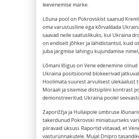
leevenemise märke.
Lõuna pool on Pokrovskist saanud Kremli
oma varustusliine ega kõrvaldada Ukrain
saavad neile saatuslikuks, kui Ukraina d
on endiselt jõhker ja lähidistantsil, kui
juba järgmise lahingu kujundamise nimel,
Lõmani lõigus on Vene edenemine olnud ma
Ukraina positsioonid blokeerivad jätkuval
Hoolimata suurest arvulisest ülekaalust 
Moraali ja sisemise distsipliini kontrast
demonstreeritud; Ukraina poolel seevastu
Zaporižžja ja Huliaipole ümbruse lõunari
takerdunud Pokrovski miniatuurseks varian
piiravaid üksusi. Raportid viitavad, et V
vasturünnakutele. Mujal Dnipro tasandike