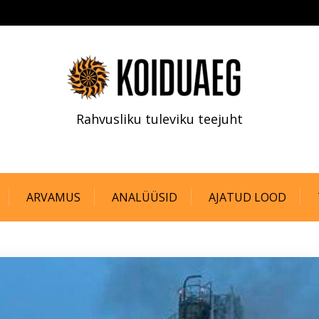
Rahvusliku tuleviku teejuht
ARVAMUS
ANALÜÜSID
AJATUD LOOD