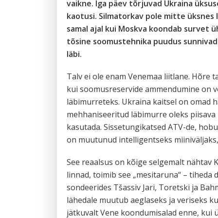
vaikne. Iga päev tõrjuvad Ukraina üksu
kaotusi. Silmatorkav pole mitte üksnes 
samal ajal kui Moskva koondab survet üh
tõsine soomustehnika puudus sunnivad 
läbi.
Talv ei ole enam Venemaa liitlane. Hõre 
kui soomusreservide ammendumine on võt
läbimurreteks. Ukraina kaitsel on omad 
mehhaniseeritud läbimurre oleks piisava 
kasutada. Sissetungikatsed ATV-de, hobus
on muutunud intelligentseks miiniväljaks,
See reaalsus on kõige selgemalt nähtav K
linnad, toimib see „mesitaruna“ – tiheda 
sondeerides Tšassiv Jari, Toretski ja Bahm
lähedale muutub aeglaseks ja veriseks ku
jätkuvalt Vene koondumisalad enne, kui ü