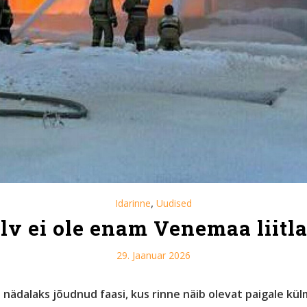
,
Idarinne
Uudised
lv ei ole enam Venemaa liitl
29. Jaanuar 2026
 nädalaks jõudnud faasi, kus rinne näib olevat paigale kül