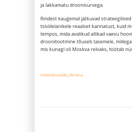
ja lakkamatu droonisurvega.
Rindest kaugemal jätkuvad strateegilise
tsiviilelanikele reaalset kannatust, kuid
tempos, mida avalikud allikad vaevu hoom
droonitootmine tõuseb tasemele, millega 
mis kunagi oli Moskva relvaks, töötab nü
rindeülevaade
,
Ukraina