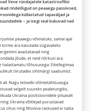
vad Vene ründajatele katastroofilisi
pikad rindelõigud on peaaegu passiivsed,
Droonidega küllastatud tapaväljad ja
undadele – ja isegi seal kukuvad nad
arjumise peaaegu võimatuks, samal ajal
i torme ära kasutada sügavateks
kergemini avastatavad ning
ondada jõude, et neid nõrkusi ära
se halastamatu tõhususega. Eikellegimaa
ulikult tiirutades sihtmärgi saabumist.
i all. Nagu teisedki võtmetähtsusega
istuvad selgelt suureks pealetungiks,
iikuda Ukraina positsioonidele piisavalt
 ning Ukraina võitlejad purustavad
etus ohus ning Moskva raskused ei näita