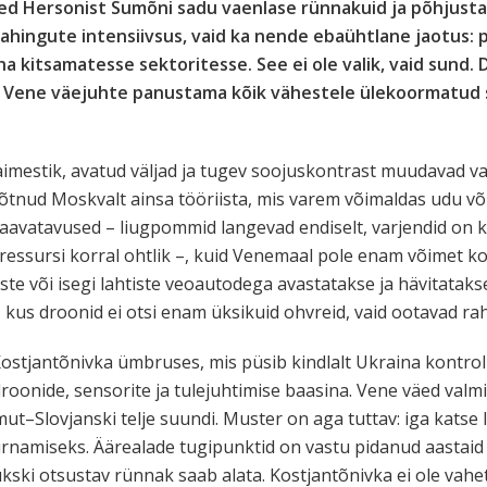
sed Hersonist Sumõni sadu vaenlase rünnakuid ja põhjusta
lahingute intensiivsus, vaid ka nende ebaühtlane jaotus: 
a kitsamatesse sektoritesse. See ei ole valik, vaid sund. 
Vene väejuhte panustama kõik vähestele ülekoormatud su
taimestik, avatud väljad ja tugev soojuskontrast muudavad v
nud Moskvalt ainsa tööriista, mis varem võimaldas udu võ
haavatavused – liugpommid langevad endiselt, varjendid on 
ressursi korral ohtlik –, kuid Venemaal pole enam võimet ko
te või isegi lahtiste veoautodega avastatakse ja hävitatak
 kus droonid ei otsi enam üksikuid ohvreid, vaid ootavad rah
ostjantõnivka ümbruses, mis püsib kindlalt Ukraina kontroll
droonide, sensorite ja tulejuhtimise baasina. Vene väed valm
ut–Slovjanski telje suundi. Muster on aga tuttav: iga katse l
rnamiseks. Äärealade tugipunktid on vastu pidanud aastaid
kski otsustav rünnak saab alata. Kostjantõnivka ei ole vah