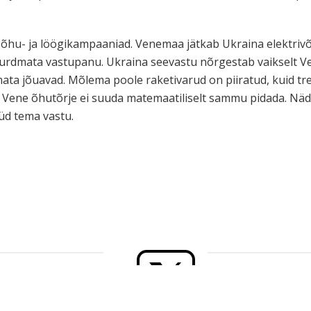
d õhu- ja löögikampaaniad. Venemaa jätkab Ukraina elektriv
 murdmata vastupanu. Ukraina seevastu nõrgestab vaikselt Ven
ata jõuavad. Mõlema poole raketivarud on piiratud, kuid tre
Vene õhutõrje ei suuda matemaatiliselt sammu pidada. Nädal
üd tema vastu.