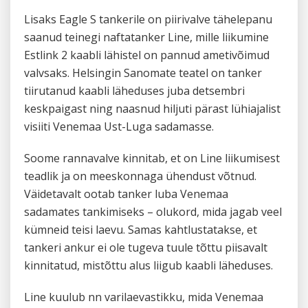
Lisaks Eagle S tankerile on piirivalve tähelepanu
saanud teinegi naftatanker Line, mille liikumine
Estlink 2 kaabli lähistel on pannud ametivõimud
valvsaks. Helsingin Sanomate teatel on tanker
tiirutanud kaabli läheduses juba detsembri
keskpaigast ning naasnud hiljuti pärast lühiajalist
visiiti Venemaa Ust-Luga sadamasse.
Soome rannavalve kinnitab, et on Line liikumisest
teadlik ja on meeskonnaga ühendust võtnud.
Väidetavalt ootab tanker luba Venemaa
sadamates tankimiseks – olukord, mida jagab veel
kümneid teisi laevu. Samas kahtlustatakse, et
tankeri ankur ei ole tugeva tuule tõttu piisavalt
kinnitatud, mistõttu alus liigub kaabli läheduses.
Line kuulub nn varilaevastikku, mida Venemaa