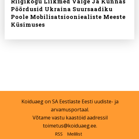
Riigikogu Liikmed Valge Ja Kunnas
Pöördusid Ukraina Suursaadiku
Poole Mobilisatsiooniealiste Meeste
Küsimuses
Koiduaeg on
SA Eestlaste Eesti
uudiste- ja
arvamusportaal.
Võtame vastu kaastöid aadressil
toimetus@koiduaeg.ee
.
RSS
Meililist