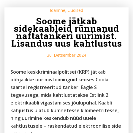
,
Idarinne
Uudised
Soome jätkab
sidekaableid rünnanud
naftatankeri uurimist.
Lisandus uus kahtlustus
30. Detsember 2024
Soome keskkriminaalpolitsei (KRP) jätkab
põhjalikke uurimistoiminguid seoses Cooki
saartel registreeritud tankeri Eagle S
tegevusega, mida kahtlustatakse Estlink 2
elektrikaabli vigastamises jõulupühal. Kaabli
kahjustus ulatub kümnetesse kilomeetritesse,
ning uurimine keskendub nüüd uuele
kahtlustusele –
raskendatud elektroonilise side