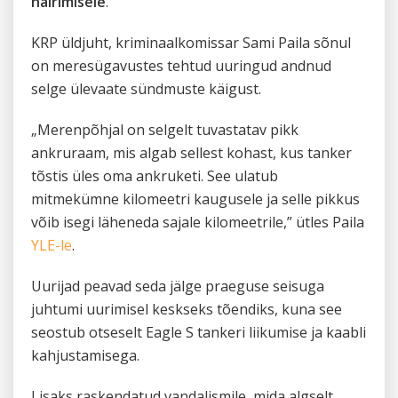
häirimisele
.
KRP üldjuht, kriminaalkomissar Sami Paila sõnul
on meresügavustes tehtud uuringud andnud
selge ülevaate sündmuste käigust.
„Merenpõhjal on selgelt tuvastatav pikk
ankruraam, mis algab sellest kohast, kus tanker
tõstis üles oma ankruketi. See ulatub
mitmekümne kilomeetri kaugusele ja selle pikkus
võib isegi läheneda sajale kilomeetrile,” ütles Paila
YLE-le
.
Uurijad peavad seda jälge praeguse seisuga
juhtumi uurimisel keskseks tõendiks, kuna see
seostub otseselt Eagle S tankeri liikumise ja kaabli
kahjustamisega.
Lisaks raskendatud vandalismile, mida algselt