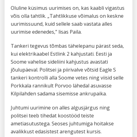
Oluline küsimus uurimises on, kas kaabli vigastus
võis olla tahtlik. „Tahtlikkuse võimalus on keskne
uurimissuund, kuid sellele saab vastata alles
uurimise edenedes,” lisas Paila.
Tankeri tegevus tõmbas tähelepanu pärast seda,
kui elektrikaabel Estlink 2 kahjustati. Eesti ja
Soome vahelise sideliini kahjustus avastati
jõulupäeval. Politsei ja piirivalve võtsid Eagle S
tankeri kontrolli alla Soome vetes ning viisid selle
Porkkala rannikult Porvoo lähedal asuvasse
Kilpilahden sadama sisemisse ankrupaika.
Juhtumi uurimine on alles algusjärgus ning
politsei teeb tihedat koostööd teiste
ametiasutustega. Seoses juhtumiga hoitakse
avalikkust edasistest arengutest kursis.