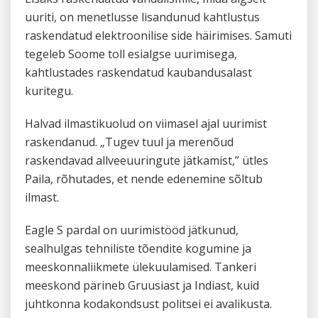
uuriti, on menetlusse lisandunud kahtlustus
raskendatud elektroonilise side häirimises. Samuti
tegeleb Soome toll esialgse uurimisega,
kahtlustades raskendatud kaubandusalast
kuritegu.
Halvad ilmastikuolud on viimasel ajal uurimist
raskendanud. „Tugev tuul ja merenõud
raskendavad allveeuuringute jätkamist,” ütles
Paila, rõhutades, et nende edenemine sõltub
ilmast.
Eagle S pardal on uurimistööd jätkunud,
sealhulgas tehniliste tõendite kogumine ja
meeskonnaliikmete ülekuulamised. Tankeri
meeskond pärineb Gruusiast ja Indiast, kuid
juhtkonna kodakondsust politsei ei avalikusta.