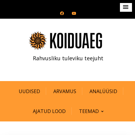
S
k
i
p
t
o
c
Rahvusliku tuleviku teejuht
o
n
t
e
n
UUDISED
ARVAMUS
ANALÜÜSID
t
AJATUD LOOD
TEEMAD