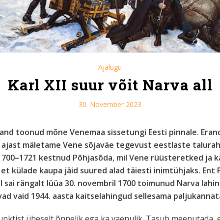
Ajalugu
Karl XII suur võit Narva all
30. November 2023
and toonud mõne Venemaa sissetungi Eesti pinnale. Erandiks
tki ajast mäletame Vene sõjaväe tegevust eestlaste talur
l 1700–1721 kestnud Põhjasõda, mil Vene rüüsteretked ja 
, et külade kaupa jäid suured alad täiesti inimtühjaks. Ent
I sai rängalt lüüa 30. novembril 1700 toimunud Narva lahi
tavad vaid 1944. aasta kaitselahingud sellesama paljukanna
unktist üheselt õnnelik ega ka vaenulik. Tasub meenutada, et