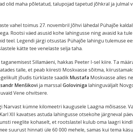
ad olid maha põletatud, talupojad tapetud jõhkral ja julmal 
ste vahel toimus 27. novembril Jõhvi lähedal Pühajõe kaldal
ga. Rootsi väed asusid kohe lahingusse ning avasid ka tule
nid teel. Legendi järgi otsustas Pühajõe lahingu tulemuse e
lastele kätte tee venelaste selja taha.
 taganemisest Sillamäeni, hakkas Peeter I-sel kiire. Ta mä
eatades talle, et peab kiiresti Moskvasse sõitma, kiirustam
egelikult jõudis türklaste saadik
Mustafa
Moskvasse alles nel
ksandr Menšikovi
ja marssal
Goloviniga
lahinguväljalt Novgo
uvaid Vene ohvitsere.
vägi Narvast kümne kilomeetri kaugusele Laagna mõisasse. 
Karl XII kavatses astuda lahingusse otsekohe järgneval päeva
kunsti reeglite kohaselt, et rootslastel kulub oma laagri kind
mee suurust hinnati üle 60 000 mehele, samas kui tema käsu 