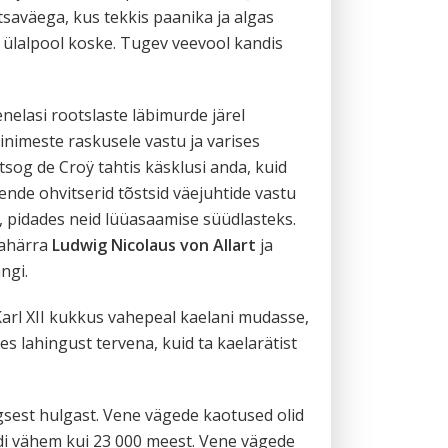
tsaväega, kus tekkis paanika ja algas
 ülalpool koske. Tugev veevool kandis
nelasi rootslaste läbimurde järel
inimeste raskusele vastu ja varises
tsog de Croÿ tahtis käsklusi anda, kuid
ende ohvitserid tõstsid väejuhtide vastu
, pidades neid lüüasaamise süüdlasteks.
bahärra
Ludwig Nicolaus von Allart
ja
ngi.
arl XII kukkus vahepeal kaelani mudasse,
s lahingust tervena, kuid ta kaelarätist
lgsest hulgast. Vene vägede kaotused olid
di vähem kui 23 000 meest. Vene vägede