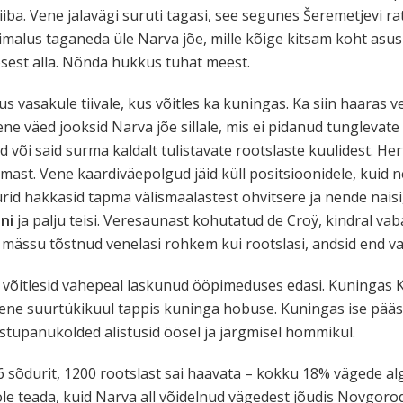
iba. Vene jalavägi suruti tagasi, see segunes Šeremetjevi ra
imalus taganeda üle Narva jõe, mille kõige kitsam koht asus
est alla. Nõnda hukkus tuhat meest.
 vasakule tiivale, kus võitles ka kuningas. Ka siin haaras ve
e väed jooksid Narva jõe sillale, mis ei pidanud tunglevate 
õi said surma kaldalt tulistavate rootslaste kuulidest. Her
umast. Vene kaardiväepolgud jäid küll positsioonidele, kuid n
d hakkasid tapma välismaalastest ohvitsere ja nende naisi
ni
ja palju teisi. Veresaunast kohutatud de Croÿ, kindral va
 mässu tõstnud venelasi rohkem kui rootslasi, andsid end va
võitlesid vahepeal laskunud ööpimeduses edasi. Kuningas K
. Vene suurtükikuul tappis kuninga hobuse. Kuningas ise pääse
astupanukolded alistusid öösel ja järgmisel hommikul.
46 sõdurit, 1200 rootslast sai haavata – kokku 18% vägede a
le teada, kuid Narva all võidelnud vägedest jõudis Novgoro