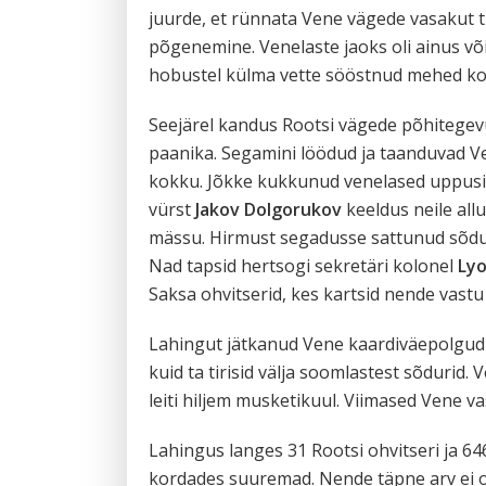
juurde, et rünnata Vene vägede vasakut ti
põgenemine. Venelaste jaoks oli ainus võ
hobustel külma vette sööstnud mehed kos
Seejärel kandus Rootsi vägede põhitegevus
paanika. Segamini löödud ja taanduvad Ven
kokku. Jõkke kukkunud venelased uppusid v
vürst
Jakov Dolgorukov
keeldus neile all
mässu. Hirmust segadusse sattunud sõduri
Nad tapsid hertsogi sekretäri kolonel
Lyo
Saksa ohvitserid, kes kartsid nende vastu
Lahingut jätkanud Vene kaardiväepolgud 
kuid ta tirisid välja soomlastest sõdurid
leiti hiljem musketikuul. Viimased Vene v
Lahingus langes 31 Rootsi ohvitseri ja 6
kordades suuremad. Nende täpne arv ei o