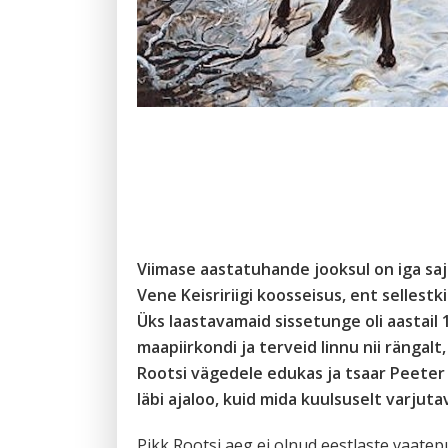
Viimase aastatuhande jooksul on iga saj
Vene Keisririigi koosseisus, ent selles
Üks laastavamaid sissetunge oli aastai
maapiirkondi ja terveid linnu nii rängalt
Rootsi vägedele edukas ja tsaar Peeter 
läbi ajaloo, kuid mida kuulsuselt varju
Pikk Rootsi aeg ei olnud eestlaste vaatep