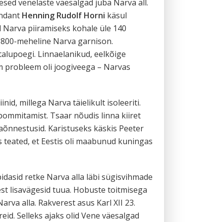
mesed venelaste väesalgad juba Narva all.
andant
Henning Rudolf Horni
käsul
 Narva piiramiseks kohale üle 140
d 1800-meheline Narva garnison.
talupoegi. Linnaelanikud, eelkõige
sem probleem oli joogiveega – Narvas
nid, millega Narva täielikult isoleeriti.
 pommitamist. Tsaar nõudis linna kiiret
baõnnestusid. Karistuseks käskis Peeter
s teated, et Eestis oli maabunud kuningas
dasid retke Narva alla läbi sügisvihmade
st lisavägesid tuua. Hobuste toitmisega
arva alla. Rakverest asus Karl XII 23.
eid. Selleks ajaks olid Vene väesalgad