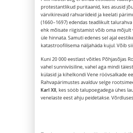
protestantlikud puritaanid, kes asusid jõu
värvikirevaid rahvariideid ja keelati pär
(1660–1697) edendas teadlikult talurahva 
ehk mõisate riigistamist võib oma mõjult 
üle hinnata. Samuti edenes sel ajal eesti
katastroofilisema näljahäda kujul. Võib s
Kuni 20 000 eestlast võitles Põhjasõjas 
vahel sunniviisiline, vahel aga mindi täies
külasid ja kihelkondi Vene röövsalkade ee
Rahvapärimustes avalduv selge rootsimee
Karl XII
, kes sööb talupoegadega ühes lau
venelaste eest ahju peidetakse. Võrdlus