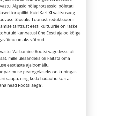
vastu. Algasid nõiaprotsessid, põletati
ased torupillid. Kuid
Karl XI
valitsusaeg
teadvuse tõusule. Toonast reduktsiooni
amise tähtsust eesti kultuurile on raske
 tohutuid kannatusi ühe Eesti ajaloo kõige
ningavõimu omaks võtnud.
 vastu. Värbamine Rootsi vägedesse oli
tsat, mille ülesandeks oli kaitsta oma
use eestlaste ajaloomällu.
aloopärimuse peategelaseks on kuningas
uni saapa, ning keda hädaohu korral
ana head Rootsi aega”.