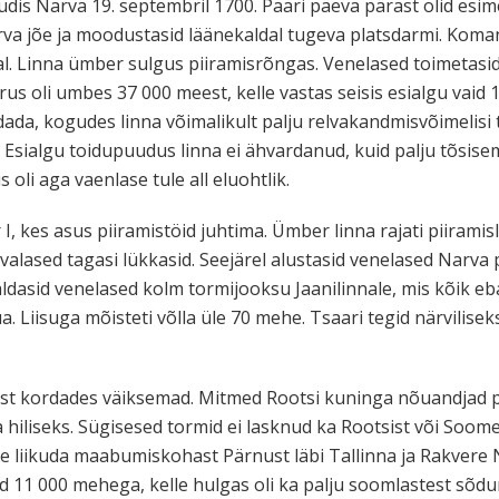
õudis Narva 19. septembril 1700. Paari päeva pärast olid esi
rva jõe ja moodustasid läänekaldal tugeva platsdarmi. Kom
l. Linna ümber sulgus piiramisrõngas. Venelased toimetasid
rus oli umbes 37 000 meest, kelle vastas seisis esialgu vai
da, kogudes linna võimalikult palju relvakandmisvõimelisi 
el. Esialgu toidupuudus linna ei ähvardanud, kuid palju tõsi
 oli aga vaenlase tule all eluohtlik.
I, kes asus piiramistöid juhtima. Ümber linna rajati piiramislii
rvalased tagasi lükkasid. Seejärel alustasid venelased Narva
aldasid venelased kolm tormijooksu Jaanilinnale, mis kõik e
Liisuga mõisteti võlla üle 70 mehe. Tsaari tegid närvilisek
est kordades väiksemad. Mitmed Rootsi kuninga nõuandjad pi
hiliseks. Sügisesed tormid ei lasknud ka Rootsist või Soome
se liikuda maabumiskohast Pärnust läbi Tallinna ja Rakvere N
 11 000 mehega, kelle hulgas oli ka palju soomlastest sõdur