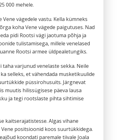
25 000 mehele.
le Vene vägedele vastu. Kella kümneks
nõrga koha Vene vägede paigutuses. Nad
eda pidi Rootsi vägi jaotuma põhja ja
oonide tulistamisega, millele venelased
rguanne Rootsi armee üldpealetungiks.
li taha varjunud venelaste sekka. Neile
a ka selleks, et vähendada musketikuulide
suurtükkide püssirohusuits. Järgnevat
s muutis hilissügisese päeva lausa
u ja tegi rootslaste pihta sihtimise
 kaitserajatistesse. Algas vihane
da Vene positsioonid koos suurtükkidega.
eajõud koondati paremale tiivale Joala