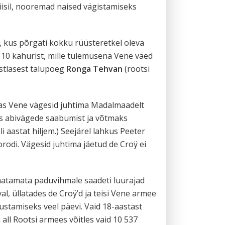
viisil, nooremad naised vägistamiseks
, kus põrgati kokku rüüsteretkel oleva
 10 kahurist, mille tulemusena Vene väed
estlasest talupoeg
Ronga Tehvan
(rootsi
äras Vene vägesid juhtima Madalmaadelt
aks abivägede saabumist ja võtmaks
i aastat hiljem.) Seejärel lahkus Peeter
rodi. Vägesid juhtima jäetud de Croÿ ei
Vaatamata paduvihmale saadeti luurajad
l, üllatades de Croÿ’d ja teisi Vene armee
lustamiseks veel päevi. Vaid 18-aastast
all Rootsi armees võitles vaid 10 537