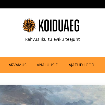
Rahvusliku tuleviku teejuht
ARVAMUS
ANALÜÜSID
AJATUD LOOD