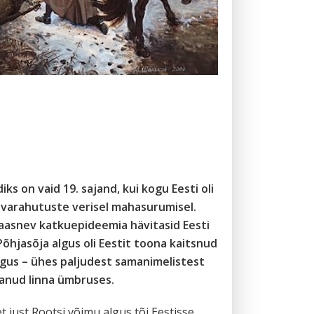
 on vaid 19. sajand, kui kogu Eesti oli
ahvarahutuste verisel mahasurumisel.
kaasnev katkuepideemia hävitasid Eesti
 Põhjasõja algus oli Eestit toona kaitsnud
ngus – ühes paljudest samanimelistest
tanud linna ümbruses.
 just Rootsi võimu algus tõi Eestisse