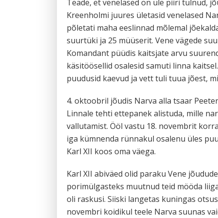
Teade, et venelased on üle piiri tulnud, j
Kreenholmi juures ületasid venelased Na
põletati maha eeslinnad mõlemal jõekalda
suurtüki ja 25 müüserit. Vene vägede suu
Komandant püüdis kaitsjate arvu suurenda
käsitöösellid osalesid samuti linna kaits
puudusid kaevud ja vett tuli tuua jõest, mis
4. oktoobril jõudis Narva alla tsaar Peeter 
Linnale tehti ettepanek alistuda, mille na
vallutamist. Ööl vastu 18. novembrit korr
iga kümnenda rünnakul osalenu üles puua. 
Karl XII koos oma väega.
Karl XII abiväed olid paraku Vene jõudud
porimülgasteks muutnud teid mööda liiga 
oli raskusi. Siiski langetas kuningas otsu
novembri koidikul teele Narva suunas vaid