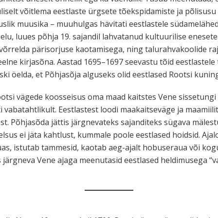
liselt võitlema eestlaste ürgsete tõekspidamiste ja põlisusu 
imuslik muusika – muuhulgas hävitati eestlastele südamelähed
elu, luues põhja 19. sajandil lahvatanud kultuurilise enese
võrrelda pärisorjuse kaotamisega, ning talurahvakoolide raj
keelne kirjasõna. Aastad 1695–1697 seevastu tõid eestlastele
iiski öelda, et Põhjasõja alguseks olid eestlased Rootsi ku
Rootsi vägede koosseisus oma maad kaitstes Vene sissetungi
ti vabatahtlikult. Eestlastest loodi maakaitseväge ja maamiili
st. Põhjasõda jättis järgnevateks sajanditeks sügava mälest
lsus ei jäta kahtlust, kummale poole eestlased hoidsid. Aj
as, istutab tammesid, kaotab aeg-ajalt hobuseraua või kog
es järgneva Vene ajaga meenutasid eestlased heldimusega “v