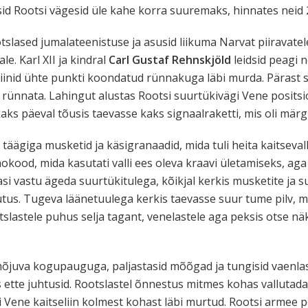
id Rootsi vägesid üle kahe korra suuremaks, hinnates neid 
tslased jumalateenistuse ja asusid liikuma Narvat piiravate
e. Karl XII ja kindral
Carl Gustaf Rehnskjöld
leidsid peagi 
liinid ühte punkti koondatud rünnakuga läbi murda. Pärast s
 rünnata. Lahingut alustas Rootsi suurtükivägi Vene positsi
kaks päeval tõusis taevasse kaks signaalraketti, mis oli mä
 täägiga musketid ja käsigranaadid, mida tuli heita kaitseval
aokood, mida kasutati valli ees oleva kraavi ületamiseks, ag
asi vastu ägeda suurtükitulega, kõikjal kerkis musketite ja 
us. Tugeva läänetuulega kerkis taevasse suur tume pilv, mi
lastele puhus selja tagant, venelastele aga peksis otse näkk
õjuva kogupauguga, paljastasid mõõgad ja tungisid vaenlase
 kes ette juhtusid. Rootslastel õnnestus mitmes kohas valluta
 Vene kaitseliin kolmest kohast läbi murtud. Rootsi armee p