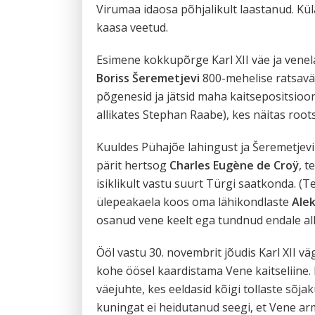
Virumaa idaosa põhjalikult laastanud. Kül
kaasa veetud.
Esimene kokkupõrge Karl XII väe ja venela
Boriss Šeremetjevi
800-mehelise ratsaväe
põgenesid ja jätsid maha kaitsepositsioo
allikates Stephan Raabe), kes näitas roots
Kuuldes Pühajõe lahingust ja Šeremetjevi
pärit hertsog
Charles Eugène de Croÿ
, t
isiklikult vastu suurt Türgi saatkonda. (T
ülepeakaela koos oma lähikondlaste
Ale
osanud vene keelt ega tundnud endale all
Ööl vastu 30. novembrit jõudis Karl XII 
kohe öösel kaardistama Vene kaitseliine. 
väejuhte, kes eeldasid kõigi tollaste sõja
kuningat ei heidutanud seegi, et Vene ar