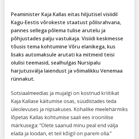
Peaminister Kaja Kallas eitas hiljutisel visiidil
Kagu-Eestis võrokeste staatust põlisrahvana,
pannes sellega põlema tulise arutelu ja
põhjustades palju vastukaja. Visiidi keskmesse
tõusis tema kohtumine Võru elanikega, kus
lisaks automaksule arutati ka mitmeid teisi
olulisi teemasid, sealhulgas Nursipalu
harjutusvälja laiendust ja võimalikku Venemaa
rünnakut.
Sotsiaalmeedias ja mujalgi on kostnud kriitikat
Kaja Kallase käitumise osas, süüdistades teda
üleolevuses ja nipsakuses. Kohalike meelehärmiks
lõpetas Kallas kohtumise saali ees iroonilise
märkusega: “Olete saanud minu peal end välja
elada ja loodan, et teil kõigil on parem olla.”