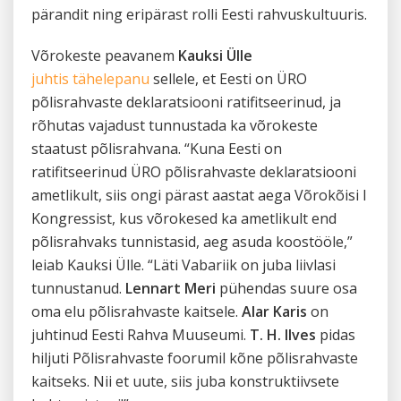
pärandit ning eripärast rolli Eesti rahvuskultuuris.
Võrokeste peavanem
Kauksi Ülle
juhtis tähelepanu
sellele, et Eesti on ÜRO
põlisrahvaste deklaratsiooni ratifitseerinud, ja
rõhutas vajadust tunnustada ka võrokeste
staatust põlisrahvana. “Kuna Eesti on
ratifitseerinud ÜRO põlisrahvaste deklaratsiooni
ametlikult, siis ongi pärast aastat aega Võrokõisi I
Kongressist, kus võrokesed ka ametlikult end
põlisrahvaks tunnistasid, aeg asuda koostööle,”
leiab Kauksi Ülle. “Läti Vabariik on juba liivlasi
tunnustanud.
Lennart Meri
pühendas suure osa
oma elu põlisrahvaste kaitsele.
Alar Karis
on
juhtinud Eesti Rahva Muuseumi.
T. H. Ilves
pidas
hiljuti Põlisrahvaste foorumil kõne põlisrahvaste
kaitseks. Nii et uute, siis juba konstruktiivsete