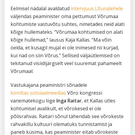
Eelmisel nädalal avaldatud
intervjuus Lõunalehele
väljendas peaminister oma pettumust Võrumaa
kohtumiste vastuvõtu suhtes, nimetades neid alati
kõige hullemateks. “Võrumaa kohtumised on alati
kõige hullemad,” lausus Kaja Kallas. “Ma võin
öelda, et kusagil mujal ei ole inimesed nii kurjad,
kui nad on siin Võrus.” Sellised väljaütlemised on
tekitanud visiidijärgselt veel suuremat pahameelt
Võrumaal.
Vastukajana peaministri sõnadele
kinnitas sotsiaalmeedias
Võro kongressi
vanematekogu liige
Inga Raitar
, et Kallas ütles
kohtumisel avalikult, et võrokesed ei ole
põlisrahvas. Raitari sõnul tähendab see võrokeste
rahvakillu kultuuri olematuks tunnistamist ja
paneb küsima, kas peaminister eitab võrokeste