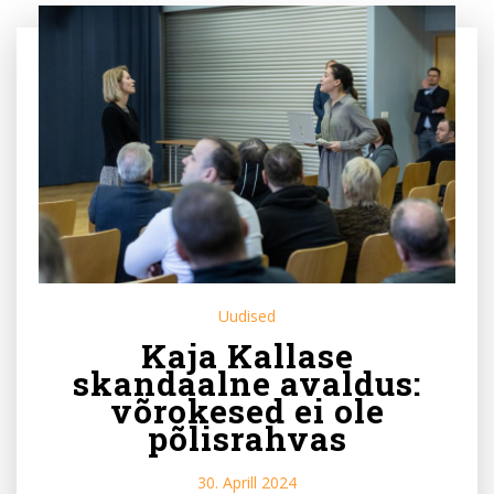
Uudised
Kaja Kallase
skandaalne avaldus:
võrokesed ei ole
põlisrahvas
30. Aprill 2024