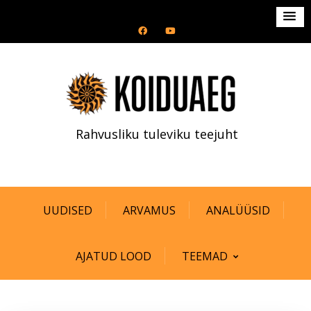
S
k
i
p
t
o
c
Rahvusliku tuleviku teejuht
o
n
t
e
n
UUDISED
ARVAMUS
ANALÜÜSID
t
AJATUD LOOD
TEEMAD