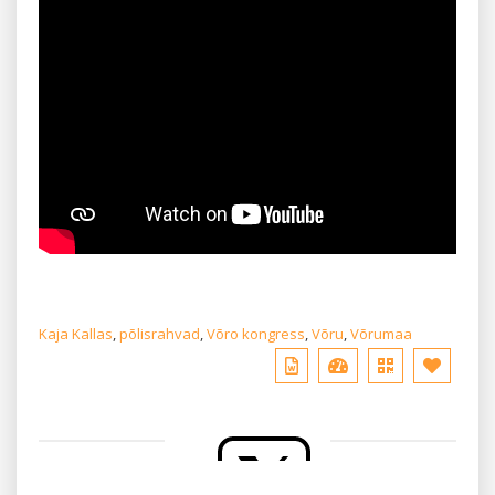
Kaja Kallas
,
põlisrahvad
,
Võro kongress
,
Võru
,
Võrumaa