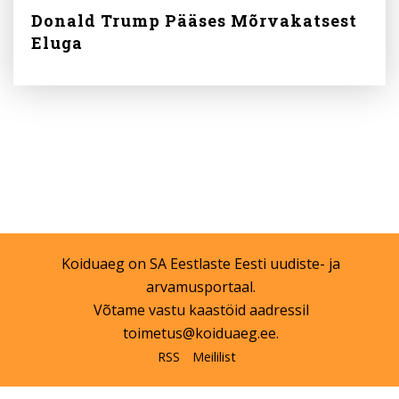
Donald Trump Pääses Mõrvakatsest
Eluga
Koiduaeg on
SA Eestlaste Eesti
uudiste- ja
arvamusportaal.
Võtame vastu kaastöid aadressil
toimetus@koiduaeg.ee
.
RSS
Meililist