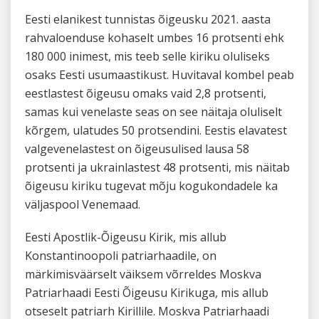
Eesti elanikest tunnistas õigeusku 2021. aasta
rahvaloenduse kohaselt umbes 16 protsenti ehk
180 000 inimest, mis teeb selle kiriku oluliseks
osaks Eesti usumaastikust. Huvitaval kombel peab
eestlastest õigeusu omaks vaid 2,8 protsenti,
samas kui venelaste seas on see näitaja oluliselt
kõrgem, ulatudes 50 protsendini. Eestis elavatest
valgevenelastest on õigeusulised lausa 58
protsenti ja ukrainlastest 48 protsenti, mis näitab
õigeusu kiriku tugevat mõju kogukondadele ka
väljaspool Venemaad.
Eesti Apostlik-Õigeusu Kirik, mis allub
Konstantinoopoli patriarhaadile, on
märkimisväärselt väiksem võrreldes Moskva
Patriarhaadi Eesti Õigeusu Kirikuga, mis allub
otseselt patriarh Kirillile. Moskva Patriarhaadi