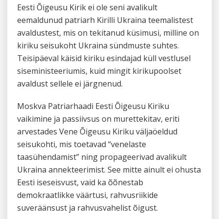
Eesti Õigeusu Kirik ei ole seni avalikult
eemaldunud patriarh Kirilli Ukraina teemalistest
avaldustest, mis on tekitanud küsimusi, milline on
kiriku seisukoht Ukraina sündmuste suhtes.
Teisipäeval käisid kiriku esindajad küll vestlusel
siseministeeriumis, kuid mingit kirikupoolset
avaldust sellele ei järgnenud.
Moskva Patriarhaadi Eesti Õigeusu Kiriku
vaikimine ja passiivsus on murettekitav, eriti
arvestades Vene Õigeusu Kiriku väljaöeldud
seisukohti, mis toetavad “venelaste
taasühendamist” ning propageerivad avalikult
Ukraina annekteerimist. See mitte ainult ei ohusta
Eesti iseseisvust, vaid ka õõnestab
demokraatlikke väärtusi, rahvusriikide
suveräänsust ja rahvusvahelist õigust.