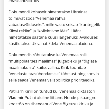
ebaseaduslikuks.
Dokumendi kohaselt nimetatakse Ukrainas
toimuvat sõda “Venemaa rahva
vabadusvõitluseks”, mille vastu seisab “kuritegelik
Kiievi režiim” ja “kollektiivne lääs”. Läänt
nimetatakse saatana küüsi langenuks. Avalduses
käsitletakse Ukrainat Edela-Venemaa aladena.
Dokumendis rõhutatakse ka Venemaa rolli
“multipolaarses maailmas” julgeoleku ja “õiglase
maailmakorra” kaitsevallina. Kirik toonitab
“venelaste taasühendamise” tähtsust ning soovib
selle seada Venemaa välispoliitika prioriteediks.
Patriarh Kirill on tuntud kui Venemaa diktaatori
Vladimir Putini
oluline liitlane. Nende pikaaegne
koostöö on tihendanud Vene õigeusu kiriku ja