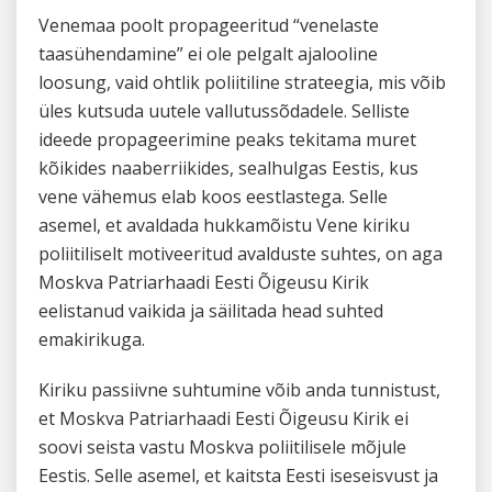
Venemaa poolt propageeritud “venelaste
taasühendamine” ei ole pelgalt ajalooline
loosung, vaid ohtlik poliitiline strateegia, mis võib
üles kutsuda uutele vallutussõdadele. Selliste
ideede propageerimine peaks tekitama muret
kõikides naaberriikides, sealhulgas Eestis, kus
vene vähemus elab koos eestlastega. Selle
asemel, et avaldada hukkamõistu Vene kiriku
poliitiliselt motiveeritud avalduste suhtes, on aga
Moskva Patriarhaadi Eesti Õigeusu Kirik
eelistanud vaikida ja säilitada head suhted
emakirikuga.
Kiriku passiivne suhtumine võib anda tunnistust,
et Moskva Patriarhaadi Eesti Õigeusu Kirik ei
soovi seista vastu Moskva poliitilisele mõjule
Eestis. Selle asemel, et kaitsta Eesti iseseisvust ja