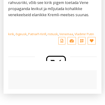
rahvusriiki, võib see kirik pigem toetada Vene
propaganda levikut ja mõjutada kohalikke
venekeelseid elanikke Kremli-meelses suunas.
kirik
,
õigeusk
,
Patriarh Kirill
,
ristiusk
,
Venemaa
,
Vladimir Putin