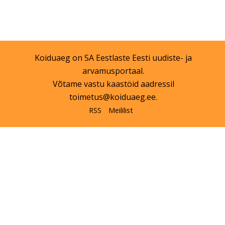
Koiduaeg on
SA Eestlaste Eesti
uudiste- ja
arvamusportaal.
Võtame vastu kaastöid aadressil
toimetus@koiduaeg.ee
.
RSS
Meililist