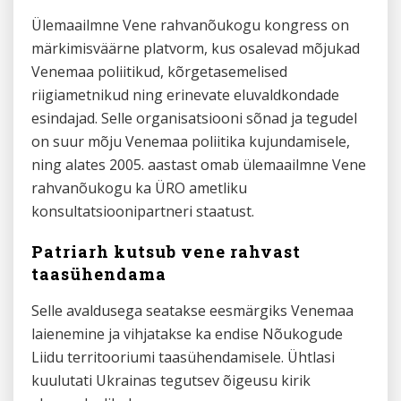
Ülemaailmne Vene rahvanõukogu kongress on
märkimisväärne platvorm, kus osalevad mõjukad
Venemaa poliitikud, kõrgetasemelised
riigiametnikud ning erinevate eluvaldkondade
esindajad. Selle organisatsiooni sõnad ja tegudel
on suur mõju Venemaa poliitika kujundamisele,
ning alates 2005. aastast omab ülemaailmne Vene
rahvanõukogu ka ÜRO ametliku
konsultatsioonipartneri staatust.
Patriarh kutsub vene rahvast
taasühendama
Selle avaldusega seatakse eesmärgiks Venemaa
laienemine ja vihjatakse ka endise Nõukogude
Liidu territooriumi taasühendamisele. Ühtlasi
kuulutati Ukrainas tegutsev õigeusu kirik