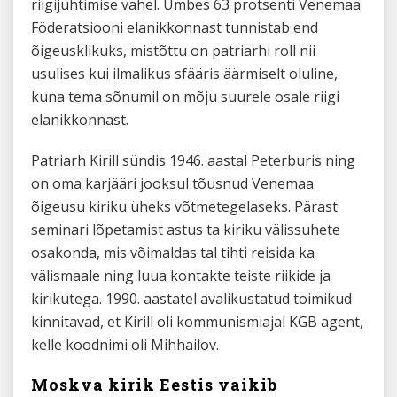
riigijuhtimise vahel. Umbes 63 protsenti Venemaa
Föderatsiooni elanikkonnast tunnistab end
õigeusklikuks, mistõttu on patriarhi roll nii
usulises kui ilmalikus sfääris äärmiselt oluline,
kuna tema sõnumil on mõju suurele osale riigi
elanikkonnast.
Patriarh Kirill sündis 1946. aastal Peterburis ning
on oma karjääri jooksul tõusnud Venemaa
õigeusu kiriku üheks võtmetegelaseks. Pärast
seminari lõpetamist astus ta kiriku välissuhete
osakonda, mis võimaldas tal tihti reisida ka
välismaale ning luua kontakte teiste riikide ja
kirikutega. 1990. aastatel avalikustatud toimikud
kinnitavad, et Kirill oli kommunismiajal KGB agent,
kelle koodnimi oli Mihhailov.
Moskva kirik Eestis vaikib