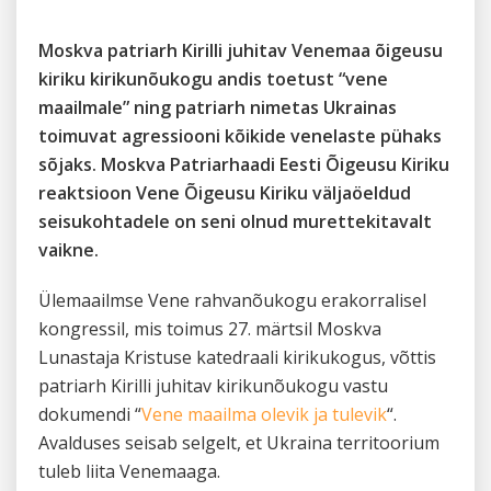
Moskva patriarh Kirilli juhitav Venemaa õigeusu
kiriku kirikunõukogu andis toetust “vene
maailmale” ning patriarh nimetas Ukrainas
toimuvat agressiooni kõikide venelaste pühaks
sõjaks. Moskva Patriarhaadi Eesti Õigeusu Kiriku
reaktsioon Vene Õigeusu Kiriku väljaöeldud
seisukohtadele on seni olnud murettekitavalt
vaikne.
Ülemaailmse Vene rahvanõukogu erakorralisel
kongressil, mis toimus 27. märtsil Moskva
Lunastaja Kristuse katedraali kirikukogus, võttis
patriarh Kirilli juhitav kirikunõukogu vastu
dokumendi “
Vene maailma olevik ja tulevik
“.
Avalduses seisab selgelt, et Ukraina territoorium
tuleb liita Venemaaga.