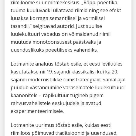
riimiloome suur mitmekesisus. „Räpp-poeetika
tuuma kuuluvadki üllatavad riimid ning see efekt
luuakse korraga semantilisel ja vormilisel
tasandil,“ selgitavad autorid. Just suulise
luulekultuuri vabadus on võimaldanud riimil
muutuda monotoonsusest päästvaks ja
uuenduslikuks poeetiliseks vahendiks.
Lotmanite analüüs tõstab esile, et eesti leviluules
kasutatakse nii 19. sajandi klassikalisi kui ka 20.
sajandi modernistlikke riimistrateegiaid. Samal ajal
puudub vastandumine varasematele luulekultuuri
kaanonitele – räpikultuur tugineb pigem
rahvusvahelistele eeskujudele ja avatud
eksperimenteerimisele.
Lotmanite uurimus tõstab esile, kuidas eesti
riimiloos põimuvad traditsioonid ja uuendused,