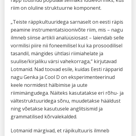
riim on oluline struktuurne komponent.
„Teiste räpp­kultuuridega sarnaselt on eesti räpis
peamine instrumentatsioonivõte riim, mis – nagu
ilmneb siinse artikli analüüsiosast – laiendab selle
vormilisi piire nii foneemilisel kui ka prosoodilisel
tasandil, mängides ühtlasi riimiahelate ja
suulise/kirjaliku värsi vahekorraga,“ kirjutavad
Lotmanid. Nad toovad esile, kuidas Eesti räpparid
nagu Genka ja Cool D on eksperimenteerinud
keele normidest hälbimise ja uute
riimimängudega. Näiteks kasutatakse eri rõhu- ja
vältestruktuuridega sõnu, muudetakse hääldust
ning võetakse kasutusele anglitsismid ja
grammatilised kõrvalekalded.
Lotmanid märgivad, et räpikultuuris ilmneb