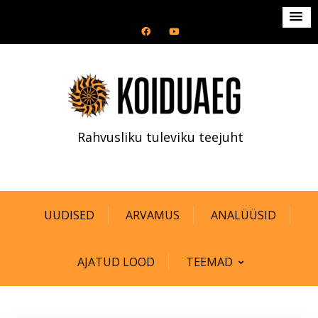
S
k
i
p
t
o
c
Rahvusliku tuleviku teejuht
o
n
t
e
n
UUDISED
ARVAMUS
ANALÜÜSID
t
AJATUD LOOD
TEEMAD