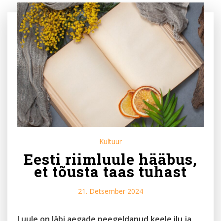
Kultuur
Eesti riimluule hääbus,
et tõusta taas tuhast
21. Detsember 2024
Luule on läbi aegade peegeldanud keele ilu ja