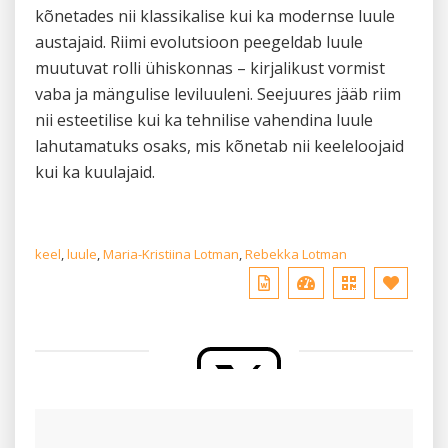
kõnetades nii klassikalise kui ka modernse luule
austajaid. Riimi evolutsioon peegeldab luule
muutuvat rolli ühiskonnas – kirjalikust vormist
vaba ja mängulise leviluuleni. Seejuures jääb riim
nii esteetilise kui ka tehnilise vahendina luule
lahutamatuks osaks, mis kõnetab nii keeleloojaid
kui ka kuulajaid.
keel
,
luule
,
Maria-Kristiina Lotman
,
Rebekka Lotman