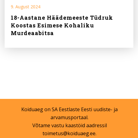
9. August 2024
18-Aastane Häädemeeste Tüdruk
Koostas Esimese Kohaliku
Murdeaabitsa
Koiduaeg on
SA Eestlaste Eesti
uudiste- ja
arvamusportaal.
Võtame vastu kaastöid aadressil
toimetus@koiduaeg.ee
.