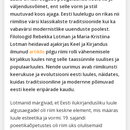
väljendusvõimet, ent selle vorm ja stiil
muutuvad koos ajaga. Eesti luulelugu on rikas nii
riimilise värsi klassikaliste traditsioonide kui ka
vabavärsi modernistlike uuenduste poolest.
Filoloogid Rebekka Lotman ja Maria-Kristiina
Lotman heidavad ajakirjas Keel ja Kirjandus
ilmunud
artiklis
pilgu riimi rolli vähenemisele
kirjalikus luules ning selle taassünnile suulises ja
populaarluules. Nende uurimus avab riimikunsti
keerukuse ja evolutsiooni eesti luules, näidates,
kuidas traditsiooniline ja modernne põimuvad
eesti keele eripärade kaudu.
Lotmanid märgivad, et Eesti ilukirjandusliku luule
algusaegadel oli riim keskne element, mis määras
luule esteetika ja vormi. 19. sajandi
poeetikaõpetustes oli riim üks olulisemaid