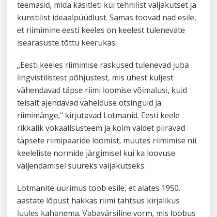
teemasid, mida käsitleti kui tehnilist väljakutset ja
kunstilist ideaalpüüdlust. Samas toovad nad esile,
et riimimine eesti keeles on keelest tulenevate
iseärasuste tõttu keerukas.
„Eesti keeles riimimise raskused tulenevad juba
lingvistilistest põhjustest, mis ühest küljest
vähendavad täpse riimi loomise võimalusi, kuid
teisalt ajendavad vahelduse otsinguid ja
riimimänge,“ kirjutavad Lotmanid. Eesti keele
rikkalik vokaalisüsteem ja kolm väldet piiravad
täpsete riimipaaride loomist, muutes riimimise nii
keeleliste normide järgimisel kui ka loovuse
väljendamisel suureks väljakutseks.
Lotmanite uurimus toob esile, et alates 1950.
aastate lõpust hakkas riimi tähtsus kirjalikus
luules kahanema. Vabavärsiline vorm, mis loobus