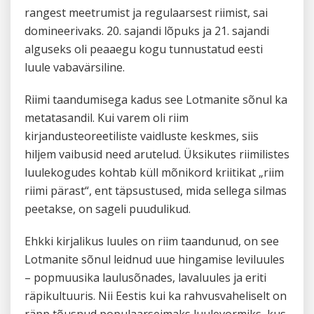
rangest meetrumist ja regulaarsest riimist, sai
domineerivaks. 20. sajandi lõpuks ja 21. sajandi
alguseks oli peaaegu kogu tunnustatud eesti
luule vabavärsiline.
Riimi taandumisega kadus see Lotmanite sõnul ka
metatasandil. Kui varem oli riim
kirjandusteoreetiliste vaidluste keskmes, siis
hiljem vaibusid need arutelud. Üksikutes riimilistes
luulekogudes kohtab küll mõnikord kriitikat „riim
riimi pärast“, ent täpsustused, mida sellega silmas
peetakse, on sageli puudulikud.
Ehkki kirjalikus luules on riim taandunud, on see
Lotmanite sõnul leidnud uue hingamise leviluules
– popmuusika laulusõnades, lavaluules ja eriti
räpikultuuris. Nii Eestis kui ka rahvusvaheliselt on
räpp tõusnud populaarseimaks luulevormiks, kus