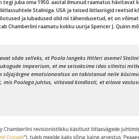
 tegi juba oma 1950. aastal ilmunud raamatus hävitavat k
iitlassuhtele Staliniga. USA ja teised liitlasriigid reetsid 
 tõotused ja lubadused olid nii tähendusetud, et on võima
õtab Chamberlini raamatu kokku uurija Spencer J. Quinn m
avat sõda selleks, et Poola langeks Hitleri asemel Stalini
ogude impeerium, et me seisaksime idas silmitsi mitte 
 sõjajärgne emotsionaalsus on takistanud neile küsimus
st, mis Poolaga juhtus, viitavad kindlasti, et eitava vast
ry Chamberlini revisionistlikku käsitlust liitlasvägede juhti
ond Crusade
“), tuleb meelde kaks sõna: kaine arvestus. Peaa