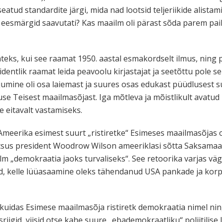
atud standardite järgi, mida nad lootsid teljeriikide alista
 eesmärgid saavutati? Kas maailm oli pärast sõda parem paik
teks, kui see raamat 1950. aastal esmakordselt ilmus, ning 
sidentlik raamat leida peavoolu kirjastajat ja seetõttu pole 
õrjumine oli osa laiemast ja suures osas edukast püüdlusest
use Teisest maailmasõjast. Iga mõtleva ja mõistlikult avatu
 eitavalt vastamiseks.
Ameerika esimest suurt „ristiretke“ Esimeses maailmasõjas ol
utsus president Woodrow Wilson ameeriklasi sõtta Saksamaa va
m „demokraatia jaoks turvaliseks“. See retoorika varjas v
sed, kelle lüüasaamine oleks tähendanud USA pankade ja kor
, kuidas Esimese maailmasõja ristiretk demokraatia nimel ni
sriigid, viisid otse kahe suure „ebademokraatliku“ poliitilise l