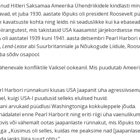
ud Hitleri Saksamaa Ameerika Ühendriikidele kindlasti ming
avad, et juba 1930. aastate lõpuks oli president Roosevelt
te kavatsuste kohta ning leidis nii seaduslikke kui ka ebas
iirangutest, mis takistasid USA kaasamist järjekordsesse m
 oli aastatel 1939 kuni 1941. aasta detsembri Pearl Harbori 
,
Lend-Lease
abi Suurbritanniale ja Nõukogude Liidule, Roose
uba sõdiv osapool.
henevale konfliktile Vaiksel ookeanil. Mis puudutab Ameeri
rl Harbori rünnakuni kiusas USA Jaapanit üha agressiivsemalt
el, kuigi USA-l puudusid selleks elulised huvid.
pani arvukaid püüdlusi Washingtoniga kokkuleppele jõuda.
ädalatel enne Pearl Harborit ning eriti riigi üha vaenuliku
oovis või vähemalt ootas jaapanlaste rünnakut, mis lõpuks t
ga: „Küsimus oli selles, kuidas me peaksime nad [jaapanla
a jaoks liiga suurt ohtu.“