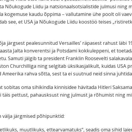
a Nõukogude Liidu ja natsionaalsotsialistide julmusi ning mu
eda kogemuse kaudu õppima – vallutamine ühe poolt oli vaev
ndab see, et USA ja Nõukogude Liidu koostöö teises „ristiret
a järgsest pealesunnitud Versailles’ räpasest rahust läbi 19
. aasta Jalta konverentsi ja Potsdami kokkuleppeni, et toetad
betu. Samuti jälgib ta president Franklin Roosevelti salakav
n Churchilliga ning selgitab üksikasjalikult, kuidas USA presi
Ameerika rahva sõtta, sest ta ei suutnud neid sinna juhtida
nt sobitas oma sihikindla kinnisidee hävitada Hitleri Saksam
li täis pettust, pahausksust ning julmust ja rõhumist ning mis
välja järgmised põhipunktid:
tlikuks, muutlikuks, ettearvamatuks“, seadis oma sihid laien