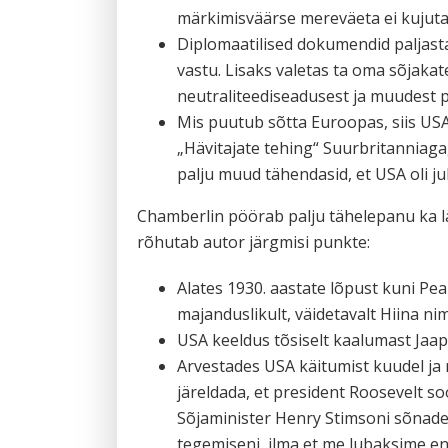
märkimisväärse mereväeta ei kujutan
Diplomaatilised dokumendid paljast
vastu. Lisaks valetas ta oma sõjaka
neutraliteediseadusest ja muudest p
Mis puutub sõtta Euroopas, siis USA
„Hävitajate tehing“ Suurbritanniaga
palju muud tähendasid, et USA oli j
Chamberlin pöörab palju tähelepanu ka lä
rõhutab autor järgmisi punkte:
Alates 1930. aastate lõpust kuni Pea
majanduslikult, väidetavalt Hiina nim
USA keeldus tõsiselt kaalumast Jaa
Arvestades USA käitumist kuudel ja n
järeldada, et president Roosevelt s
Sõjaminister Henry Stimsoni sõnade
tegemiseni, ilma et me lubaksime end