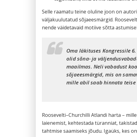
Selle raamatu teine oluline joon on autori 
väljakuulutatud sõjaeesmärgid. Roosevelti
nende väidetavaid motiive sõtta astumise
Oma läkituses Kongressile 6.
olid sõna- ja väljendusvaba
maailmas. Neli vabadust koos
sõjaeesmärgid, mis on samav
mille abil saab hinnata teise 
Roosevelti–Churchilli Atlandi harta – mille
laienemist, kehtestada türanniat, takist
tahtmise saamiseks jõudu. Igaüks, kes on