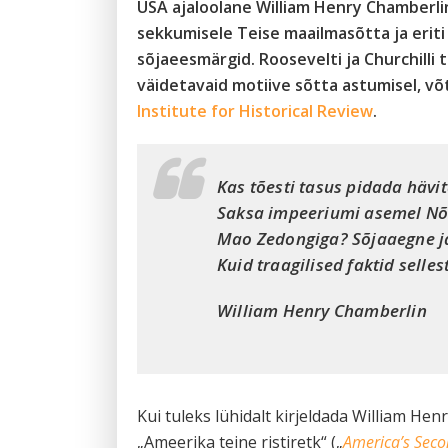
USA ajaloolane William Henry Chamberlin
sekkumisele Teise maailmasõtta ja eriti l
sõjaeesmärgid. Roosevelti ja Churchilli
väidetavaid motiive sõtta astumisel, v
Institute for Historical Review
.
Kas tõesti tasus pidada hävit
Saksa impeeriumi asemel Nõuk
Mao Zedongiga? Sõjaaegne ja
Kuid traagilised faktid selle
William Henry Chamberlin
Kui tuleks lühidalt kirjeldada William Hen
„Ameerika teine ristiretk“ („
America’s Sec