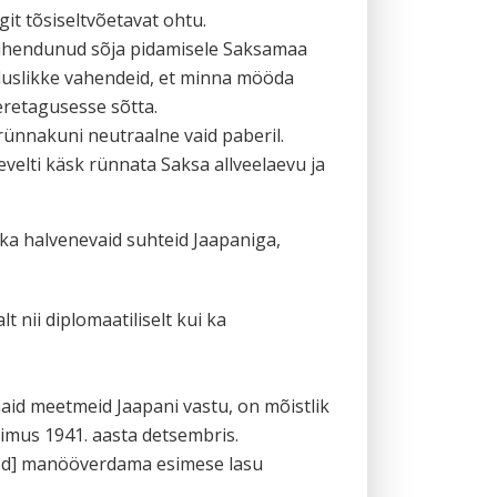
it tõsiseltvõetavat ohtu.
 pühendunud sõja pidamisele Saksamaa
eaduslikke vahendeid, et minna mööda
eretagusesse sõtta.
rünnakuni neutraalne vaid paberil.
velti käsk rünnata Saksa allveelaevu ja
ka halvenevaid suhteid Jaapaniga,
 nii diplomaatiliselt kui ka
maid meetmeid Jaapani vastu, on mõistlik
oimus 1941. aasta detsembris.
sed] manööverdama esimese lasu