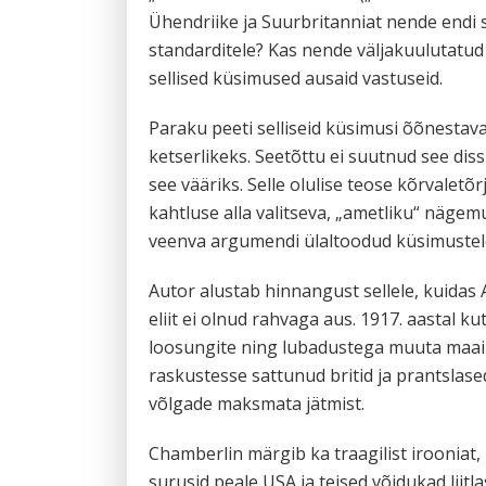
Ühendriike ja Suurbritanniat nende endi se
standarditele? Kas nende väljakuulutatud
sellised küsimused ausaid vastuseid.
Paraku peeti selliseid küsimusi õõnestava
ketserlikeks. Seetõttu ei suutnud see dis
see vääriks. Selle olulise teose kõrvalet
kahtluse alla valitseva, „ametliku“ nägem
veenva argumendi ülaltoodud küsimustele
Autor alustab hinnangust sellele, kuidas 
eliit ei olnud rahvaga aus. 1917. aastal k
loosungite ning lubadustega muuta maail
raskustesse sattunud britid ja prantsla
võlgade maksmata jätmist.
Chamberlin märgib ka traagilist irooniat
surusid peale USA ja teised võidukad liitla