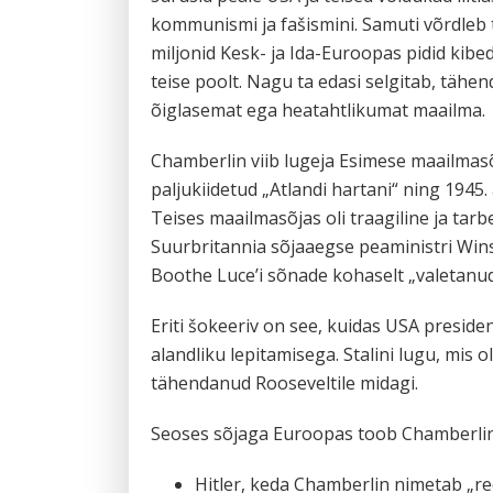
kommunismi ja fašismini. Samuti võrdleb t
miljonid Kesk- ja Ida-Euroopas pidid kib
teise poolt. Nagu ta edasi selgitab, tähe
õiglasemat ega heatahtlikumat maailma.
Chamberlin viib lugeja Esimese maailmasõj
paljukiidetud „Atlandi hartani“ ning 1945
Teises maailmasõjas oli traagiline ja tar
Suurbritannia sõjaaegse peaministri Winsto
Boothe Luce’i sõnade kohaselt „valetanud 
Eriti šokeeriv on see, kuidas USA preside
alandliku lepitamisega. Stalini lugu, mis o
tähendanud Rooseveltile midagi.
Seoses sõjaga Euroopas toob Chamberlin 
Hitler, keda Chamberlin nimetab „ree