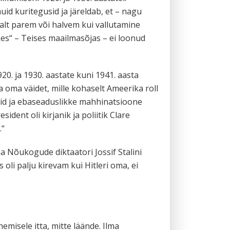
id kuritegusid ja järeldab, et – nagu
alt parem või halvem kui vallutamine
kes“ – Teises maailmasõjas – ei loonud
20. ja 1930. aastate kuni 1941. aasta
a oma väidet, mille kohaselt Ameerika roll
alaid ja ebaseaduslikke mahhinatsioone
dent oli kirjanik ja poliitik Clare
.“
aa Nõukogude diktaatori Jossif Stalini
 oli palju kirevam kui Hitleri oma, ei
emisele itta, mitte läände. Ilma