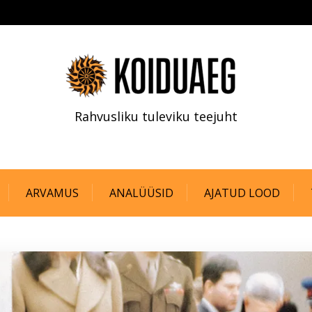
Rahvusliku tuleviku teejuht
ARVAMUS
ANALÜÜSID
AJATUD LOOD