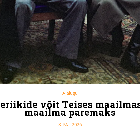
Ajalugu
neriikide võit Teises maailma
maailma paremaks
8. Mai 2026