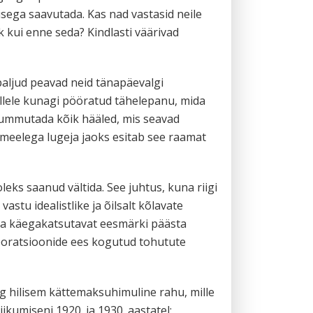
misega saavutada. Kas nad vastasid neile
 kui enne seda? Kindlasti väärivad
paljud peavad neid tänapäevalgi
sellele kunagi pööratud tähelepanu, mida
 summutada kõik hääled, mis seavad
d meelega lugeja jaoks esitab see raamat
eks saanud vältida. See juhtus, kuna riigi
stu idealistlike ja õilsalt kõlavate
äga käegakatsutavat eesmärki päästa
poratsioonide ees kogutud tohutute
ng hilisem kättemaksuhimuline rahu, mille
iikumiseni 1920. ja 1930. aastatel: