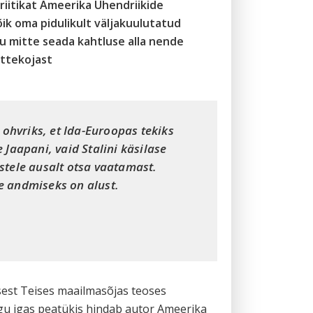
riitikat Ameerika Ühendriikide
kõik oma pidulikult väljakuulutatud
tu mitte seada kahtluse alla nende
õttekojast
 ohvriks, et Ida-Euroopas tekiks
Jaapani, vaid Stalini käsilase
tele ausalt otsa vaatamast.
use andmiseks on alust.
misest Teises maailmasõjas teoses
egu igas peatükis hindab autor Ameerika