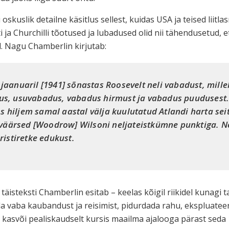
oskuslik detailne käsitlus sellest, kuidas USA ja teised liitlas
 ja Churchilli tõotused ja lubadused olid nii tähendusetud, 
l. Nagu Chamberlin kirjutab:
 jaanuaril [1941] sõnastas Roosevelt neli vabadust, mil
dus, usuvabadus, vabadus hirmust ja vabadus puudusest. 
 hiljem samal aastal välja kuulutatud Atlandi harta se
äärsed [Woodrow] Wilsoni neljateistkümne punktiga. Ne
ristiretke edukust.
 täisteksti Chamberlin esitab – keelas kõigil riikidel kunagi 
ada vaba kaubandust ja reisimist, pidurdada rahu, ekspluat
 kasvõi pealiskaudselt kursis maailma ajalooga pärast seda 