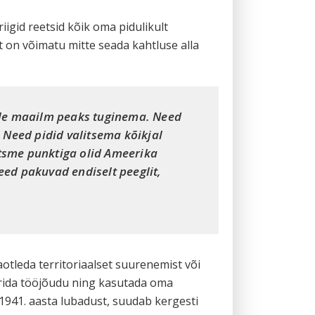
riigid reetsid kõik oma pidulikult
et on võimatu mitte seada kahtluse alla
lele maailm peaks tuginema. Need
Need pidid valitsema kõikjal
itsme punktiga olid Ameerika
ed pakuvad endiselt peeglit,
taotleda territoriaalset suurenemist või
eerida tööjõudu ning kasutada oma
1941. aasta lubadust, suudab kergesti